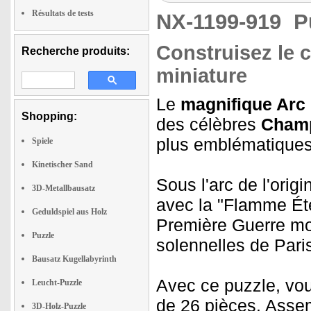
Résultats de tests
NX-1199-919
P
Construisez le 
Recherche produits:
miniature
Le
magnifique Arc
Shopping:
des célèbres
Champ
plus emblématiques
Spiele
Kinetischer Sand
Sous l'arc de l'origi
3D-Metallbausatz
avec la "Flamme Ét
Geduldspiel aus Holz
Première Guerre m
Puzzle
solennelles de Paris
Bausatz Kugellabyrinth
Avec ce puzzle, vou
Leucht-Puzzle
de 26 pièces. Assem
3D-Holz-Puzzle