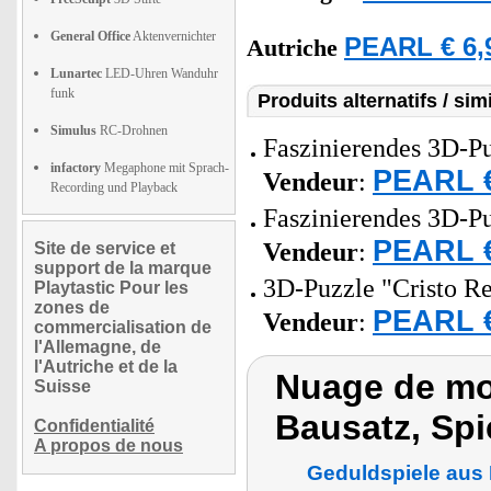
General Office
Aktenvernichter
PEARL € 6,
Autriche
Lunartec
LED-Uhren Wanduhr
funk
Produits alternatifs / simi
Simulus
RC-Drohnen
Faszinierendes 3D-Pu
infactory
Megaphone mit Sprach-
PEARL €
Vendeur
:
Recording und Playback
Faszinierendes 3D-Pu
PEARL €
Vendeur
:
Site de service et
support de la marque
3D-Puzzle "Cristo Red
Playtastic Pour les
zones de
PEARL €
Vendeur
:
commercialisation de
l'Allemagne, de
l'Autriche et de la
Nuage de mot
Suisse
Bausatz, Spi
Confidentialité
A propos de nous
Geduldspiele aus 