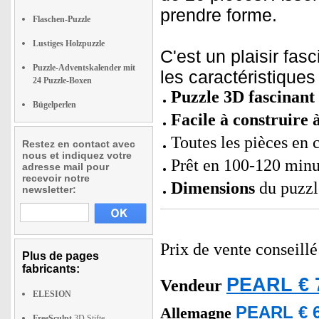
prendre forme.
Flaschen-Puzzle
Lustiges Holzpuzzle
C'est un plaisir fas
Puzzle-Adventskalender mit
les caractéristiques
24 Puzzle-Boxen
Puzzle 3D fascinant 
Bügelperlen
Facile à construire 
Toutes les pièces en
Restez en contact avec
nous et indiquez votre
Prêt en 100-120 minu
adresse mail pour
recevoir notre
Dimensions
du puzzl
newsletter:
Prix de vente conseill
Plus de pages
fabricants:
PEARL € 
Vendeur
ELESION
PEARL € 6
Allemagne
FreeSculpt
3D Stifte