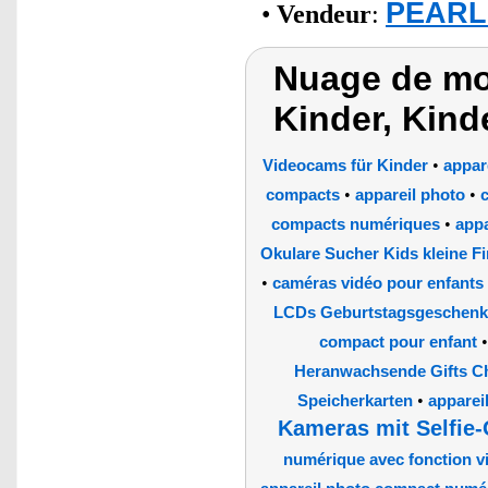
PEARL 
•
Vendeur
:
Nuage de mo
Kinder, Kin
•
Videocams für Kinder
appar
•
•
compacts
appareil photo
c
•
compacts numériques
appa
Okulare Sucher Kids kleine F
•
caméras vidéo pour enfants
LCDs Geburtstagsgeschenk
compact pour enfant
Heranwachsende Gifts Ch
•
Speicherkarten
apparei
Kameras mit Selfie
numérique avec fonction v