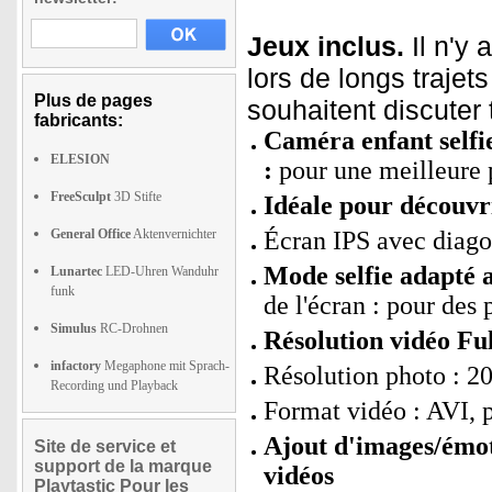
Jeux inclus.
Il n'y 
lors de longs trajet
Plus de pages
souhaitent discuter 
fabricants:
Caméra enfant selfie
ELESION
:
pour une meilleure 
FreeSculpt
3D Stifte
Idéale pour découvr
General Office
Aktenvernichter
Écran IPS avec diago
Mode selfie adapté a
Lunartec
LED-Uhren Wanduhr
funk
de l'écran : pour des
Simulus
RC-Drohnen
Résolution vidéo Fu
infactory
Megaphone mit Sprach-
Résolution photo : 2
Recording und Playback
Format vidéo : AVI, 
Ajout d'images/émoti
Site de service et
support de la marque
vidéos
Playtastic Pour les