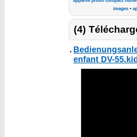
appareil photo compact numé
•
images
ap
(4) Télécharg
Bedienungsanle
enfant DV-55.kid