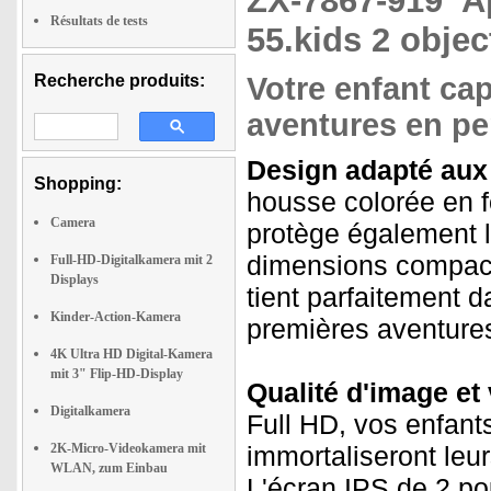
ZX-7867-919
A
Résultats de tests
55.kids 2 objec
Recherche produits:
Votre enfant ca
aventures en pe
Design adapté aux 
Shopping:
housse colorée en f
Camera
protège également 
dimensions compacte
Full-HD-Digitalkamera mit 2
Displays
tient parfaitement d
Kinder-Action-Kamera
premières aventure
4K Ultra HD Digital-Kamera
mit 3" Flip-HD-Display
Qualité d'image et
Digitalkamera
Full HD, vos enfants
2K-Micro-Videokamera mit
immortaliseront le
WLAN, zum Einbau
L'écran IPS de 2 po