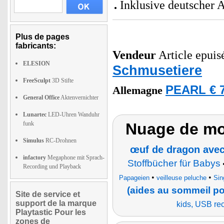
Inklusive deutscher 
Plus de pages
fabricants:
Vendeur
Article epuis
ELESION
Schmusetiere
FreeSculpt
3D Stifte
PEARL € 7
Allemagne
General Office
Aktenvernichter
Lunartec
LED-Uhren Wanduhr
funk
Nuage de mot
Simulus
RC-Drohnen
œuf de dragon avec
infactory
Megaphone mit Sprach-
Stoffbücher für Babys
Recording und Playback
•
•
Papageien
veilleuse peluche
Sin
(aides au sommeil po
Site de service et
support de la marque
kids, USB re
Playtastic Pour les
zones de