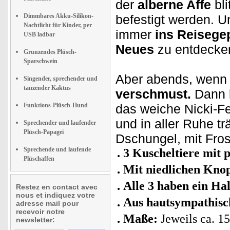
der
alberne Affe
bli
Dimmbares Akku-Silikon-
befestigt werden. U
Nachtlicht für Kinder, per
immer
ins Reisege
USB ladbar
Neues
zu entdecken
Grunzendes Plüsch-
Sparschwein
Aber abends, wenn 
Singender, sprechender und
tanzender Kaktus
verschmust.
Dann 
Funktions-Plüsch-Hund
das weiche Nicki-Fe
und in aller Ruhe 
Sprechender und laufender
Plüsch-Papagei
Dschungel, mit Fros
Sprechende und laufende
3 Kuscheltiere mit
Plüschaffen
Mit niedlichen Kno
Alle 3 haben ein H
Restez en contact avec
nous et indiquez votre
Aus hautsympathisc
adresse mail pour
recevoir notre
Maße:
Jeweils ca. 1
newsletter: