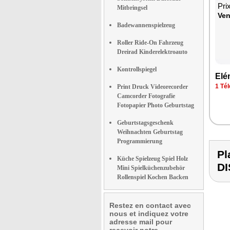
Pri
Mitbringsel
Ven
Badewannenspielzeug
Roller Ride-On Fahrzeug
Dreirad Kinderelektroauto
Kontrollspiegel
Elé­
1 Tél
Print Druck Videorecorder
Camcorder Fotografie
Fotopapier Photo Geburtstag
Geburtstagsgeschenk
Weihnachten Geburtstag
Programmierung
Pl
Küche Spielzeug Spiel Holz
D
Mini Spielküchenzubehör
Rollenspiel Kochen Backen
Restez en contact avec
nous et indiquez votre
adresse mail pour