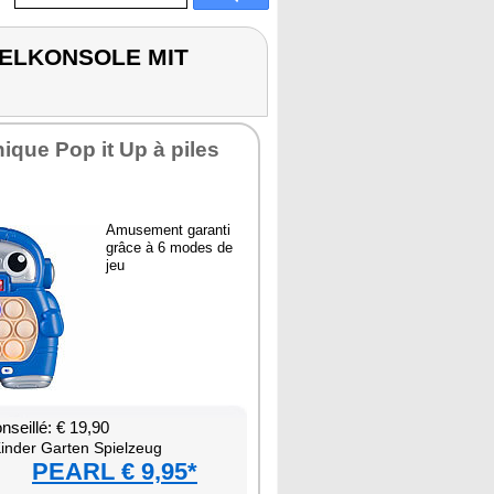
PIELKONSOLE MIT
­nique Pop it Up à piles
Amu­se­ment garanti
grâce à 6 modes de
jeu
nseillé: € 19,90
in­der Gar­ten Spiel­zeug
PEARL € 9,95*