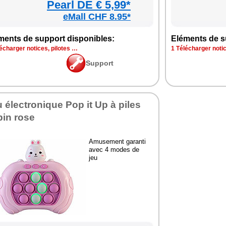
Pearl DE € 5,99*
eMall CHF 8.95*
ments de sup­port dis­po­nibles:
Elé­ments de su
é­char­ger notices, pilotes …
1 Télé­char­ger noti
Sup­port
 élec­tro­nique Pop it Up à piles
pin rose
Amu­se­ment garanti
avec 4 modes de
jeu