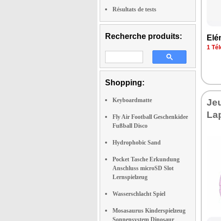
Résultats de tests
Recherche produits:
Elé­
1 Tél
Shopping:
Keyboardmatte
Jeu
La
Fly Air Football Geschenkidee
Fußball Disco
Hydrophobic Sand
Pocket Tasche Erkundung
Anschluss microSD Slot
Lernspielzeug
Wasserschlacht Spiel
Mosasaurus Kinderspielzeug
Sonnensystem Dinosaur