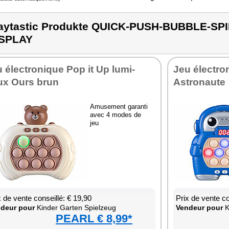
aytastic Produkte QUICK-PUSH-BUBBLE-S
ISPLAY
 élec­tro­nique Pop it Up lumi­
Jeu élec­tro
ux Ours brun
Astro­naute
Amu­se­ment garanti
avec 4 modes de
jeu
x de vente conseillé: € 19,90
Prix de vente co
­deur pour
Kin­der Gar­ten Spiel­zeug
Ven­deur pour
K
PEARL € 8,99*