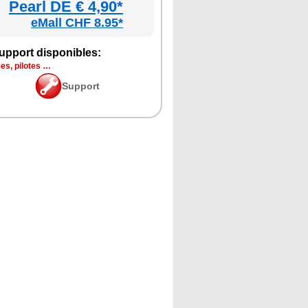
Pearl DE € 4,90*
eMall CHF 8.95*
p­port dis­po­nibles:
ces, pilotes …
Sup­port