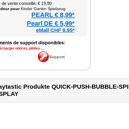
x de vente conseillé: € 19,90
­deur pour
Kin­der Gar­ten Spiel­zeug
PEARL € 8,99*
Pearl DE € 5,99*
eMall CHF 8.95*
ments de sup­port dis­po­nibles:
é­char­ger notices, pilotes …
Sup­port
aytastic Produkte QUICK-PUSH-BUBBLE-S
ISPLAY