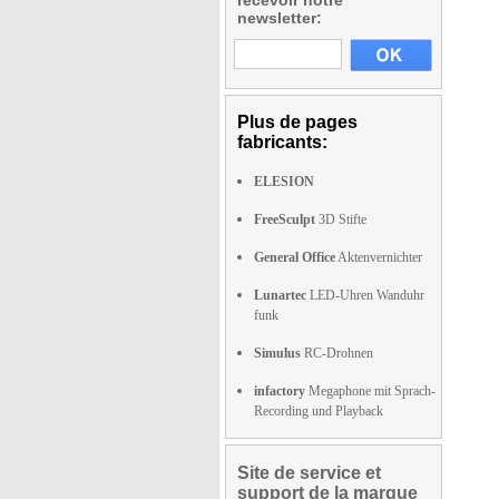
recevoir notre
newsletter:
Plus de pages
fabricants:
ELESION
FreeSculpt
3D Stifte
General Office
Aktenvernichter
Lunartec
LED-Uhren Wanduhr
funk
Simulus
RC-Drohnen
infactory
Megaphone mit Sprach-
Recording und Playback
Site de service et
support de la marque