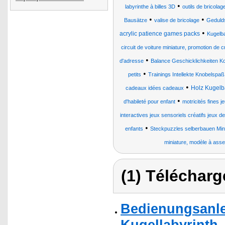
•
labyrinthe à billes 3D
outils de bricolag
•
•
Bausätze
valise de bricolage
Gedulds
•
acrylic patience games packs
Kugelb
circuit de voiture miniature, promotion de cr
•
d'adresse
Balance Geschicklichkeiten Ko
•
petits
Trainings Intellekte Knobelspa
•
Holz Kugelb
cadeaux idées cadeaux
•
d'habileté pour enfant
motricités fines j
interactives jeux sensoriels créatifs jeux d
•
enfants
Steckpuzzles selberbauen Minia
miniature, modèle à asse
(1) Télécharg
Bedienungsanlei
Kugellabyrinth,