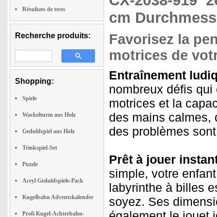
CX-2038-919
2
Résultats de tests
cm Durchmesse
Recherche produits:
Favorisez la pe
motrices de vot
Entraînement ludi
Shopping:
nombreux défis qui 
Spiele
motrices et la capac
des mains calmes, d
Wackelturm aus Holz
des problèmes sont
Geduldspiel aus Holz
Trinkspiel-Set
Prêt à jouer instan
Puzzle
simple, votre enfa
Acryl Geduldspiele-Pack
labyrinthe à billes 
Kugelbahn Adventskalender
soyez. Ses dimensi
également le jouet 
Profi Kugel-Achterbahn-