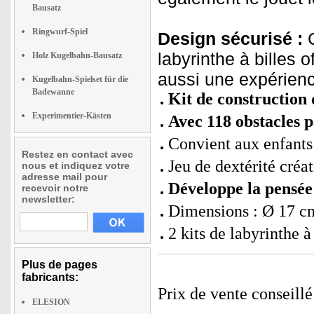
Bausatz
Ringwurf-Spiel
Design sécurisé :
C
labyrinthe à billes 
Holz Kugelbahn-Bausatz
aussi une expérienc
Kugelbahn-Spielset für die
Badewanne
Kit de construction 
Experimentier-Kästen
Avec 118 obstacles p
Convient aux enfants 
Restez en contact avec
Jeu de dextérité créa
nous et indiquez votre
adresse mail pour
Développe la pensée
recevoir notre
newsletter:
Dimensions : Ø 17 cm
2 kits de labyrinthe 
Plus de pages
fabricants:
Prix de vente conseill
ELESION