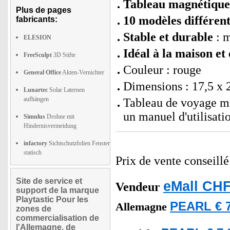
Tableau magnétique 
Plus de pages
10 modèles différent
fabricants:
Stable et durable
: m
ELESION
Idéal à la maison e
FreeSculpt
3D Stifte
Couleur : rouge
General Office
Akten-Vernichter
Dimensions : 17,5 x 2
Lunartec
Solar Laternen
aufhängen
Tableau de voyage ma
un manuel d'utilisatio
Simulus
Drohne mit
Hindernisvermeidung
infactory
Sichtschutzfolien Fenster
statisch
Prix de vente conseill
Site de service et
eMall CHF
Vendeur
support de la marque
Playtastic Pour les
PEARL € 7
Allemagne
zones de
commercialisation de
l'Allemagne, de