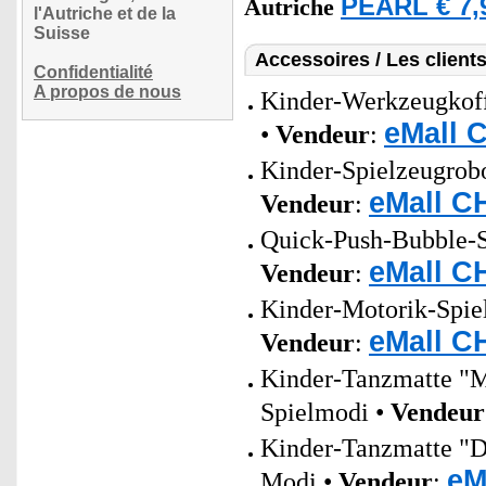
PEARL € 7,
Autriche
l'Autriche et de la
Suisse
Accessoires / Les client
Confidentialité
A propos de nous
Kinder-Werkzeugkoff
eMall 
•
Vendeur
:
Kinder-Spielzeugrobot
eMall C
Vendeur
:
Quick-Push-Bubble-Sp
eMall C
Vendeur
:
Kinder-Motorik-Spiel
eMall C
Vendeur
:
Kinder-Tanzmatte "M
Spielmodi •
Vendeur
Kinder-Tanzmatte "D
eM
Modi •
Vendeur
: