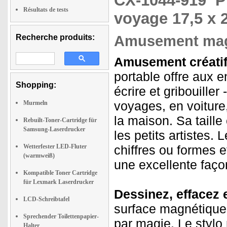
CX-1044-919
P
Résultats de tests
voyage 17,5 x 
Recherche produits:
Amusement magn
Amusement créatif
portable offre aux e
Shopping:
écrire et gribouiller
voyages, en voiture
Murmeln
la maison. Sa taill
Rebuilt-Toner-Cartridge für
Samsung-Laserdrucker
les petits artistes.
Wetterfester LED-Fluter
chiffres ou formes 
(warmweiß)
une excellente façon
Kompatible Toner Cartridge
für Lexmark Laserdrucker
Dessinez, effacez
LCD-Schreibtafel
surface magnétique
Sprechender Toilettenpapier-
par magie. Le stylo
Halter