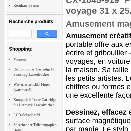
CX-1045-919
P
Résultats de tests
voyage 31 x 25
Recherche produits:
Amusement magn
Amusement créatif
portable offre aux e
Shopping:
écrire et gribouiller
voyages, en voiture
Magnete
la maison. Sa taill
Rebuilt-Toner-Cartridge für
Samsung-Laserdrucker
les petits artistes.
Wetterfester LED-Fluter
chiffres ou formes 
(warmweiß)
une excellente façon
Kompatible Toner Cartridge
für Lexmark Laserdrucker
Dessinez, effacez
LCD-Schreibtafel
surface magnétique
Sprechender Toilettenpapier-
par magie. Le stylo
Halter