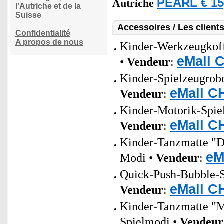
PEARL € 15
Autriche
l'Autriche et de la
Suisse
Accessoires / Les client
Confidentialité
A propos de nous
Kinder-Werkzeugkoff
eMall 
•
Vendeur
:
Kinder-Spielzeugrobot
eMall C
Vendeur
:
Kinder-Motorik-Spiel
eMall C
Vendeur
:
Kinder-Tanzmatte "D
eM
Modi •
Vendeur
:
Quick-Push-Bubble-Sp
eMall C
Vendeur
:
Kinder-Tanzmatte "M
Spielmodi •
Vendeur