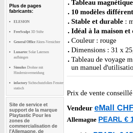
Tableau magnétique 
Plus de pages
10 modèles différent
fabricants:
Stable et durable
: m
ELESION
Idéal à la maison e
FreeSculpt
3D Stifte
Couleur : rouge
General Office
Akten-Vernichter
Dimensions : 31 x 25,
Lunartec
Solar Laternen
aufhängen
Tableau de voyage ma
un manuel d'utilisatio
Simulus
Drohne mit
Hindernisvermeidung
infactory
Sichtschutzfolien Fenster
statisch
Prix de vente conseill
Site de service et
eMall CHF
Vendeur
support de la marque
Playtastic Pour les
PEARL € 1
Allemagne
zones de
commercialisation de
l'Allemagne, de