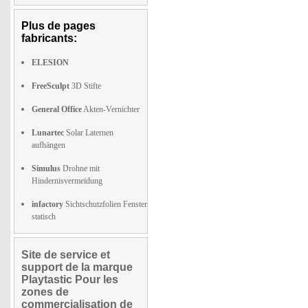
Plus de pages
fabricants:
ELESION
FreeSculpt
3D Stifte
General Office
Akten-Vernichter
Lunartec
Solar Laternen
aufhängen
Simulus
Drohne mit
Hindernisvermeidung
infactory
Sichtschutzfolien Fenster
statisch
Site de service et
support de la marque
Playtastic Pour les
zones de
commercialisation de