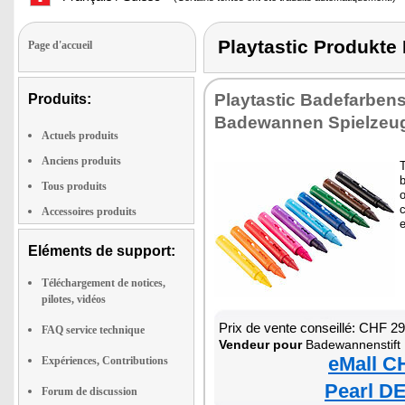
Playtastic Produk
Page d'accueil
Playtastic Badefarbenst
Produits:
Badewannen Spielzeu
Actuels produits
Anciens produits
b
Tous produits
o
c
Accessoires produits
Eléments de support:
Téléchargement de notices,
pilotes, vidéos
Prix de vente conseillé: CHF 2
FAQ service technique
Vendeur pour
Badewannenstift
eMall C
Expériences, Contributions
Pearl DE
Forum de discussion