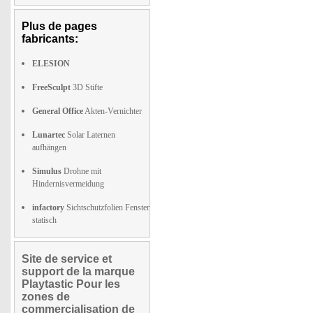
Plus de pages
fabricants:
ELESION
FreeSculpt
3D Stifte
General Office
Akten-Vernichter
Lunartec
Solar Laternen
aufhängen
Simulus
Drohne mit
Hindernisvermeidung
infactory
Sichtschutzfolien Fenster
statisch
Site de service et
support de la marque
Playtastic Pour les
zones de
commercialisation de