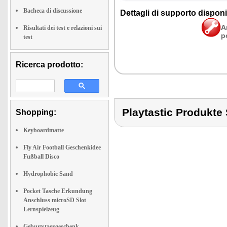
Bacheca di discussione
Det­ta­gli di sup­por­to di­spo­ni­b
A
Risultati dei test e relazioni sui
p
test
Ricerca prodotto:
Playtastic Produkt
Shopping:
Keyboardmatte
Fly Air Football Geschenkidee
Fußball Disco
Hydrophobic Sand
Pocket Tasche Erkundung
Anschluss microSD Slot
Lernspielzeug
Geburtstagsgeschenk