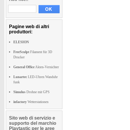
Pagine web di altri
produttori:
ELESION
FreeSculpt
Filament für 3D
Drucker
General Office
Akten-Vernichter
Lunartec
LED-Uhren Wanduhr
funk
Simulus
Drohne mit GPS
infactory
Wetterstationen
Sito web di servizio e
supporto del marchio
Playtastic per le aree