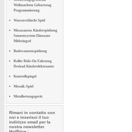
Weihnachten Geburtstag
Programmierung
Wasserschlacht Spiel
Mosasaurus Kinderspielzeug
Sonnensystem Dinosaur
Mitbringsel
Badewannenspielzeug
Roller Ride-On Fahrzeug
Dreirad Kinderelektroauto
Kontrollspiegel
Mosaik-Spiel
Metallortungsgerät
Rimani in contatto con
noi e inserisci il tuo
indirizzo email per la
nostra newsletter
HotPrice.: