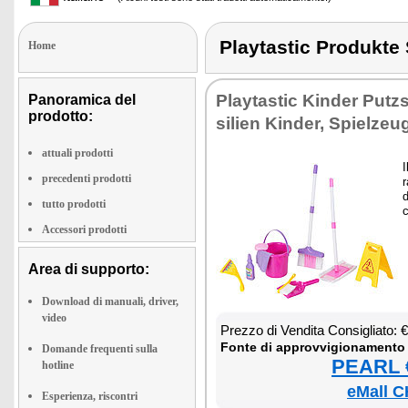
Playtastic Produkt
Home
Play­ta­stic Kin­der Pu­tzs
Panoramica del
prodotto:
si­lien Kin­der, Spiel­zeu
attuali prodotti
I
precedenti prodotti
r
d
tutto prodotti
c
Accessori prodotti
Area di supporto:
Download di manuali, driver,
video
Prez­zo di Ven­di­ta Con­si­glia­to:
Fon­te di ap­prov­vi­gio­na­men­to
Domande frequenti sulla
PEARL €
hotline
eMall C
Esperienza, riscontri