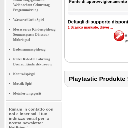
Fon­te di ap­prov­vi­gio­na­men­to
Weihnachten Geburtstag
Programmierung
Wasserschlacht Spiel
Det­ta­gli di sup­por­to di­spo­ni­b
1 Sca­ri­ca ma­nua­le, dri­ver ...
Mosasaurus Kinderspielzeug
Sonnensystem Dinosaur
A
Mitbringsel
p
Badewannenspielzeug
Roller Ride-On Fahrzeug
Dreirad Kinderelektroauto
Kontrollspiegel
Playtastic Produkt
Mosaik-Spiel
Metallortungsgerät
Rimani in contatto con
noi e inserisci il tuo
indirizzo email per la
nostra newsletter
HotPrice.: