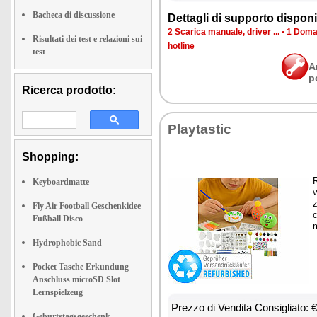
Bacheca di discussione
Det­ta­gli di sup­por­to di­spo­ni­b
2 Sca­ri­ca ma­nua­le, dri­ver ...
•
1 Do­man
Risultati dei test e relazioni sui
ho­tli­ne
test
A
p
Ricerca prodotto:
Play­ta­stic
Shopping:
R
Keyboardmatte
v
z
Fly Air Football Geschenkidee
c
Fußball Disco
m
Hydrophobic Sand
Pocket Tasche Erkundung
Anschluss microSD Slot
Lernspielzeug
Prez­zo di Ven­di­ta Con­si­glia­to:
Geburtstagsgeschenk