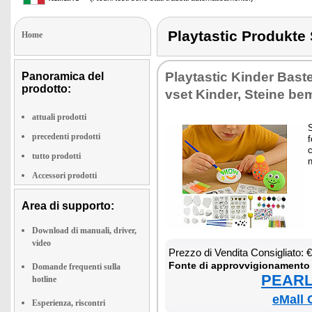
Playtastic Produkt
Home
Play­ta­stic Kin­der Ba­stel
Panoramica del
prodotto:
v­set Kin­der, Stei­ne be­
attuali prodotti
S
precedenti prodotti
f
c
tutto prodotti
n
Accessori prodotti
Area di supporto:
Download di manuali, driver,
video
Prez­zo di Ven­di­ta Con­si­glia­to:
Fon­te di ap­prov­vi­gio­na­men­to
Domande frequenti sulla
PEARL 
hotline
eMall 
Esperienza, riscontri