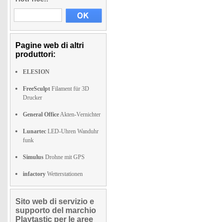
Pagine web di altri
produttori:
ELESION
FreeSculpt
Filament für 3D
Drucker
General Office
Akten-Vernichter
Lunartec
LED-Uhren Wanduhr
funk
Simulus
Drohne mit GPS
infactory
Wetterstationen
Sito web di servizio e
supporto del marchio
Playtastic per le aree