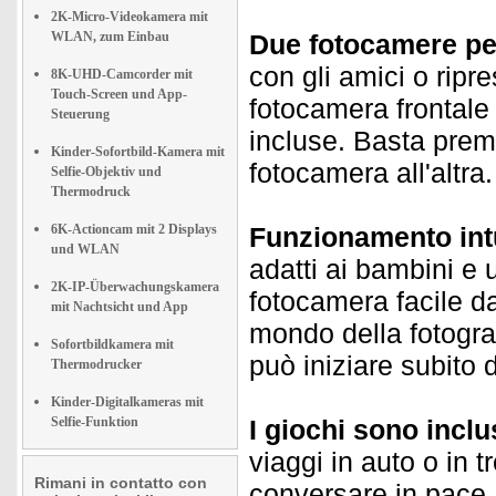
2K-Micro-Videokamera mit
WLAN, zum Einbau
Due fotocamere per
con gli amici o ripr
8K-UHD-Camcorder mit
Touch-Screen und App-
fotocamera frontale 
Steuerung
incluse. Basta prem
Kinder-Sofortbild-Kamera mit
fotocamera all'altra.
Selfie-Objektiv und
Thermodruck
6K-Actioncam mit 2 Displays
Funzionamento intu
und WLAN
adatti ai bambini e 
2K-IP-Überwachungskamera
fotocamera facile d
mit Nachtsicht und App
mondo della fotograf
Sofortbildkamera mit
può iniziare subito 
Thermodrucker
Kinder-Digitalkameras mit
Selfie-Funktion
I giochi sono inclu
viaggi in auto o in t
Rimani in contatto con
conversare in pace.