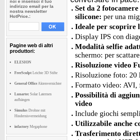
noi e inserisci il tuo
indirizzo email per la
Set da 2
fotocamere 
nostra newsletter
silicone:
per una migl
HotPrice.:
Ideale per scoprire 
Display IPS con diag
Modalità selfie adat
Pagine web di altri
produttori:
schermo: per scattare 
ELESION
Risoluzione video F
FreeSculpt
Leichte 3D Stifte
Risoluzione foto: 20
Formato video: AVI, 
General Office
Aktenvernichter
Possibilità di aggiun
Lunartec
Solar Laternen
aufhängen
video
Simulus
Drohne mit
Include giochi sempli
Hindernisvermeidung
Utilizzabile anche
infactory
Megaphone
Trasferimento diret