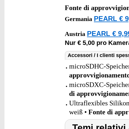
Fonte di approvvigi
PEARL € 9
Germania
PEARL € 9,9
Austria
Nur € 5,00 pro Kamer
Accessori / I clienti sp
microSDHC-Speicherk
approvvigionament
microSDXC-Speicherk
di approvvigioname
Ultraflexibles Sili
weiß •
Fonte di app
Temi relativi