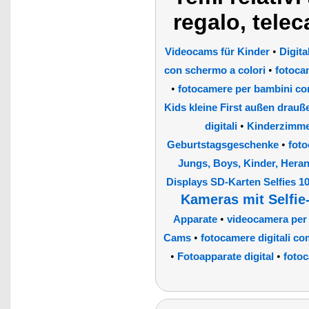
regalo, tele
•
Videocams für Kinder
Digita
•
con schermo a colori
fotoca
•
fotocamere per bambini co
Kids kleine First außen drauß
•
digitali
Kinderzimme
•
Geburtstagsgeschenke
fot
Jungs, Boys, Kinder, Hera
Displays SD-Karten Selfies 1
Kameras mit Selfie
•
Apparate
videocamera per
•
Cams
fotocamere digitali co
•
•
Fotoapparate digital
fotoc