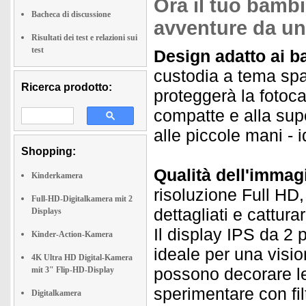
Ora il tuo bambi
Bacheca di discussione
avventure da un
Risultati dei test e relazioni sui
test
Design adatto ai ba
custodia a tema spaz
Ricerca prodotto:
proteggerà la fotoca
compatte e alla supe
alle piccole mani - 
Shopping:
Qualità dell'immagi
Kinderkamera
risoluzione Full HD,
Full-HD-Digitalkamera mit 2
dettagliati e cattura
Displays
Il display IPS da 2 po
Kinder-Action-Kamera
ideale per una vision
4K Ultra HD Digital-Kamera
possono decorare le
mit 3" Flip-HD-Display
sperimentare con filt
Digitalkamera