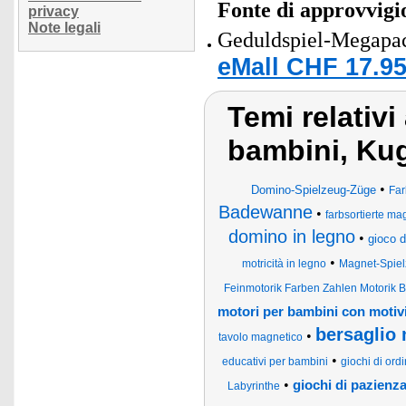
Fonte di approvvig
privacy
Note legali
Geduldspiel-Megapac
eMall CHF 17.95
Temi relativi
bambini, Kug
•
Domino-Spielzeug-Züge
Far
Badewanne
•
farbsortierte m
domino in legno
•
gioco 
•
motricità in legno
Magnet-Spiel
Feinmotorik Farben Zahlen Motorik Br
motori per bambini con motivi
bersaglio 
•
tavolo magnetico
•
educativi per bambini
giochi di or
•
giochi di pazienza 
Labyrinthe