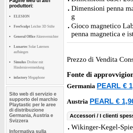
Pagine web di altri
produttori:
Dimensioni penna ma
g
ELESION
Gioco magnetico Labi
FreeSculpt
Leichte 3D Stifte
penna magnetica e ist
General Office
Aktenvernichter
Lunartec
Solar Laternen
aufhängen
Prezzo di Vendita Cons
Simulus
Drohne mit
Hindernisvermeidung
Fonte di approvvigi
infactory
Megaphone
PEARL € 1
Germania
Sito web di servizio e
supporto del marchio
PEARL € 1,9
Austria
Playtastic per le aree
di distribuzione
Germania, Austria e
Accessori / I clienti sp
Svizzera
Wikinger-Kegel-Spiel
Informativa sulla