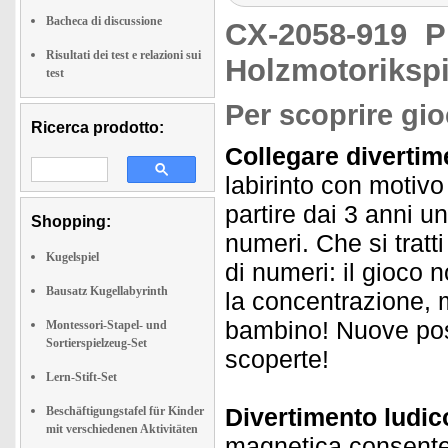
Bacheca di discussione
CX-2058-919
P
Risultati dei test e relazioni sui
Holzmotoriksp
test
Per scoprire gi
Ricerca prodotto:
Collegare divertime
labirinto con motivo
partire dai 3 anni u
Shopping:
numeri. Che si tratt
Kugelspiel
di numeri: il gioco n
Bausatz Kugellabyrinth
la concentrazione, 
bambino! Nuove poss
Montessori-Stapel- und
Sortierspielzeug-Set
scoperte!
Lern-Stift-Set
Divertimento ludic
Beschäftigungstafel für Kinder
mit verschiedenen Aktivitäten
magnetica consente