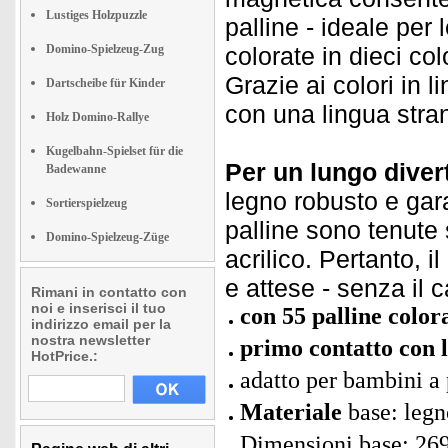
Lustiges Holzpuzzle
palline - ideale per
Domino-Spielzeug-Zug
colorate in dieci col
Grazie ai colori in l
Dartscheibe für Kinder
con una lingua stran
Holz Domino-Rallye
Kugelbahn-Spielset für die
Per un lungo diver
Badewanne
legno robusto e gar
Sortierspielzeug
palline sono tenute
Domino-Spielzeug-Züge
acrilico. Pertanto, i
e attese - senza il c
Rimani in contatto con
noi e inserisci il tuo
con 55 palline color
indirizzo email per la
nostra newsletter
primo
contatto con 
HotPrice.:
adatto per bambini a 
Materiale
base: legno
Dimensioni base: 269