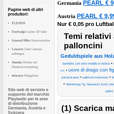
PEARL € 9
Germania
Pagine web di altri
produttori:
PEARL € 9,9
Austria
Nur € 0,05 pro Luftbal
ELESION
FreeSculpt
Leichte 3D Stifte
Temi relativi
General Office
Aktenvernichter
palloncini
Lunartec
Solar Laternen
aufhängen
Geduldspiele aus Hol
Simulus
Drohne mit
•
bambini, con vero insetto in resina
Hindernisvermeidung
uovo di drago con fi
•
cm,
infactory
Megaphone
•
•
articoli di parte
palloncini matrimonio
B
•
Valentinstag Tlg. Sparpacks bunts Lie
Sito web di servizio e
palloni
supporto del marchio
Playtastic per le aree
di distribuzione
(1) Scarica ma
Germania, Austria e
Svizzera