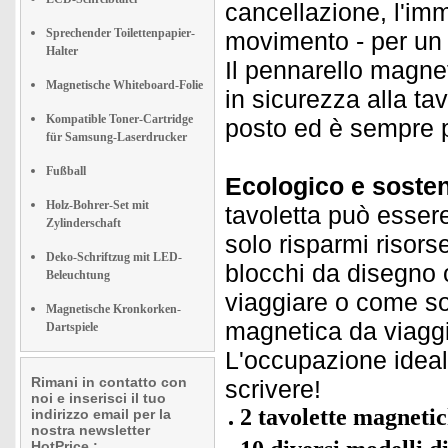
cancellazione, l'i
Sprechender Toilettenpapier-
movimento - per un d
Halter
Il pennarello magnet
Magnetische Whiteboard-Folie
in sicurezza alla ta
Kompatible Toner-Cartridge
posto ed è sempre p
für Samsung-Laserdrucker
Fußball
Ecologico e sosten
Holz-Bohrer-Set mit
tavoletta può essere
Zylinderschaft
solo risparmi risor
Deko-Schriftzug mit LED-
blocchi da disegno
Beleuchtung
viaggiare o come so
Magnetische Kronkorken-
magnetica da viaggio
Dartspiele
L'occupazione idea
Rimani in contatto con
scrivere!
noi e inserisci il tuo
2 tavolette magneti
indirizzo email per la
nostra newsletter
HotPrice.: