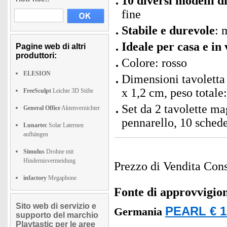
10 diversi modelli d
fine
Stabile e durevole
: 
Ideale per casa e in 
Pagine web di altri
produttori:
Colore: rosso
ELESION
Dimensioni tavoletta 
x 1,2 cm, peso totale
FreeSculpt
Leichte 3D Stifte
Set da 2 tavolette ma
General Office
Aktenvernichter
pennarello, 10 schede
Lunartec
Solar Laternen
aufhängen
Simulus
Drohne mit
Hindernisvermeidung
Prezzo di Vendita Cons
infactory
Megaphone
Fonte di approvvigi
Sito web di servizio e
PEARL € 1
Germania
supporto del marchio
Playtastic per le aree