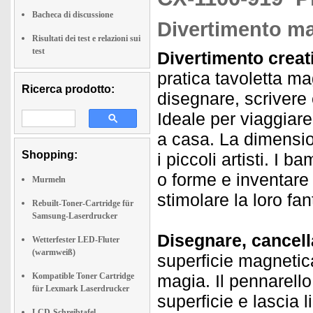
Bacheca di discussione
Divertimento ma
Risultati dei test e relazioni sui
test
Divertimento creat
pratica tavoletta mag
Ricerca prodotto:
disegnare, scrivere
Ideale per viaggiare,
a casa. La dimensio
Shopping:
i piccoli artisti. I 
o forme e inventare
Murmeln
stimolare la loro fan
Rebuilt-Toner-Cartridge für
Samsung-Laserdrucker
Disegnare, cancell
Wetterfester LED-Fluter
(warmweiß)
superficie magnetic
Kompatible Toner Cartridge
magia. Il pennarell
für Lexmark Laserdrucker
superficie e lascia 
LCD-Schreibtafel