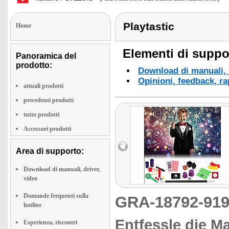
Playtastic
Home
Elementi di suppor
Panoramica del
prodotto:
Download di manuali, d
Opinioni, feedback, ra
attuali prodotti
precedenti prodotti
tutto prodotti
Accessori prodotti
Area di supporto:
Download di manuali, driver,
video
Domande frequenti sulla
GRA-18792-9
hotline
Entfessle die M
Esperienza, riscontri