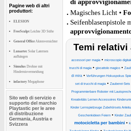
di approvvigioname
Pagine web di altri
produttori:
Magisches Licht •
Fo
Seifenblasenpistole 
ELESION
approvvigionament
FreeSculpt
Leichte 3D Stifte
General Office
Aktenvernichter
Temi relativ
Lunartec
Solar Laternen
aufhängen
•
accessori per magia
microscopio digita
Simulus
Drohne mit
•
•
trucchi di magia
giocattolo magico
Zaub
Hindernisvermeidung
•
di mira
Vorführungen Hokuspokus Spiel
infactory
Megaphone
•
set di trucchi di magia
Zauberei-Sets
Programmierbare Roboter mit Lautspreche
Sito web di servizio e
Kreativitäts Lernen Accessoires Kinderunt
supporto del marchio
Kinder Lernspielzeuge Zubehörsets Anleit
Playtastic per le aree
di distribuzione
•
Geschenkideen Feiern
Kinder Zaub
Germania, Austria e
•
motocicletta per bambini
k
Svizzera
•