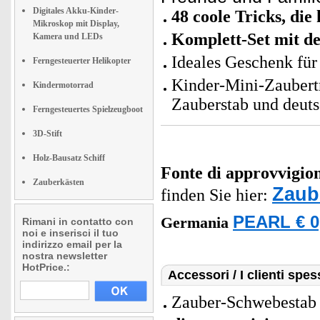
Digitales Akku-Kinder-
48 coole Tricks, di
Mikroskop mit Display,
Komplett-Set mit de
Kamera und LEDs
Ideales Geschenk fü
Ferngesteuerter Helikopter
Kinder-Mini-Zaubertr
Kindermotorrad
Zauberstab und deuts
Ferngesteuertes Spielzeugboot
3D-Stift
Holz-Bausatz Schiff
Fonte di approvvigi
Zauberkästen
Zaub
finden Sie hier:
PEARL € 0
Germania
Rimani in contatto con
noi e inserisci il tuo
indirizzo email per la
nostra newsletter
HotPrice.:
Accessori / I clienti sp
Zauber-Schwebestab "