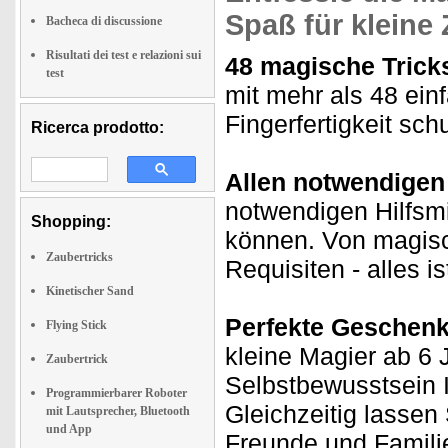
Spaß für kleine
Bacheca di discussione
Risultati dei test e relazioni sui
48 magische Tricks
test
mit mehr als 48 einf
Fingerfertigkeit sc
Ricerca prodotto:
Allen notwendigen
notwendigen Hilfsmi
Shopping:
können. Von magisc
Zaubertricks
Requisiten - alles is
Kinetischer Sand
Perfekte Geschenk
Flying Stick
kleine Magier ab 6 
Zaubertrick
Selbstbewusstsein I
Programmierbarer Roboter
Gleichzeitig lassen
mit Lautsprecher, Bluetooth
und App
Freunde und Famili