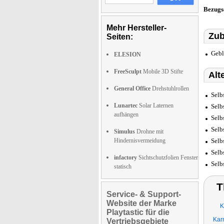
Bezugs
Mehr Hersteller-
Zub
Seiten:
Gebl
ELESION
FreeSculpt
Mobile 3D Stifte
Alt
General Office
Drehstuhlrollen
Selb
Lunartec
Solar Laternen
Selb
aufhängen
Selb
Selb
Simulus
Drohne mit
Hindernisvermeidung
Selb
Selb
infactory
Sichtschutzfolien Fenster
Selb
statisch
T
Service- & Support-
Website der Marke
K
Playtastic für die
Kar
Vertriebsgebiete