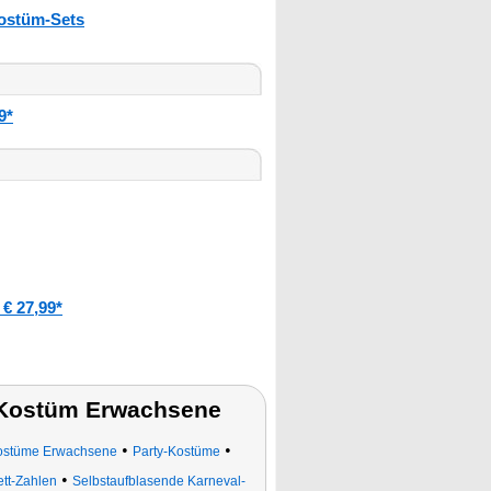
ostüm-Sets
9*
€ 27,99*
 Kostüm Erwachsene
•
•
ostüme Erwachsene
Party-Kostüme
•
ett-Zahlen
Selbstaufblasende Karneval-