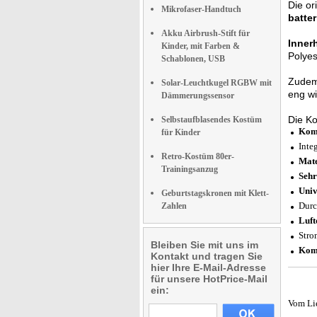
Die or
Mikrofaser-Handtuch
batte
Akku Airbrush-Stift für
Innerh
Kinder, mit Farben &
Polyes
Schablonen, USB
Zudem
Solar-Leuchtkugel RGBW mit
eng wi
Dämmerungssensor
Die K
Selbstaufblasendes Kostüm
Komp
für Kinder
Inte
Retro-Kostüm 80er-
Mate
Trainingsanzug
Sehr
Univ
Geburtstagskronen mit Klett-
Durc
Zahlen
Luft
Stro
Bleiben Sie mit uns im
Komp
Kontakt und tragen Sie
hier Ihre E-Mail-Adresse
für unsere HotPrice-Mail
ein:
Vom Li