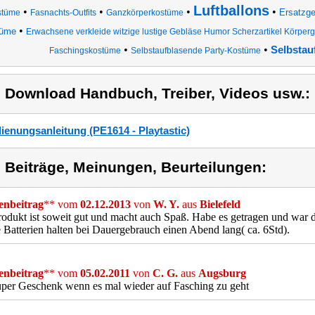
Luftballons
•
•
•
•
Ersatzge
stüme
Fasnachts-Outfits
Ganzkörperkostüme
•
tüme
Erwachsene verkleide witzige lustige Gebläse Humor Scherzartikel Körpe
•
•
Selbstau
Faschingskostüme
Selbstaufblasende Party-Kostüme
) Download Handbuch, Treiber, Videos usw.:
ienungsanleitung (PE1614 - Playtastic)
) Beiträge, Meinungen, Beurteilungen:
nbeitrag
** vom
02.12.2013
von
W. Y.
aus
Bielefeld
odukt ist soweit gut und macht auch Spaß. Habe es getragen und war de
e Batterien halten bei Dauergebrauch einen Abend lang( ca. 6Std).
nbeitrag
** vom
05.02.2011
von
C. G.
aus
Augsburg
per Geschenk wenn es mal wieder auf Fasching zu geht