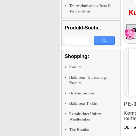
Testergebnisse aus Tests &
K
Testberichten
Produkt-Suche:
Shopping:
Kostüm
Halloween- & Faschings-
Kostüm
Herren-Kostüm
PE-
Halloween T-Shirt
Kompl
Extraleichter Unisex-
reißf
Windbreaker
Ob Hel
Tier-Kostüm