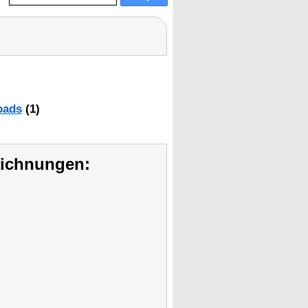
oads
(1)
eichnungen: