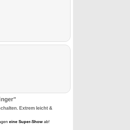
inger"
schalten. Extrem
leicht
&
Tagen
eine Super-Show
ab!