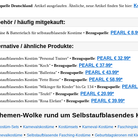
K
quelle
Deutschland
: Artikel ausgelaufen. Ähnliche, neue Artikel finden Sie hier:
ehör / häufig mitgekauft:
PEARL € 8,9
äse & Batteriefach für selbstaufblasende Kostüme •
Bezugsquelle
:
ernative / ähnliche Produkte:
PEARL € 32,99*
staufblasendes Kostüm "Personal Trainer" •
Bezugsquelle
:
PEARL € 37,99*
staufblasendes Kostüm "Koch" •
Bezugsquelle
:
PEARL € 43,99*
staufblasendes Kostüm "Ballerina" •
Bezugsquelle
:
PEARL € 58,99*
staufblasendes Kostüm "Fette Biene" •
Bezugsquelle
:
PEARL 
staufblasendes Kostüm "Wikinger für Kinder" bis Gr. 134 •
Bezugsquelle
:
PEARL € 20,99*
staufblasendes Kostüm "Teufel" •
Bezugsquelle
:
PEARL € 39,99*
staufblasendes Kostüm "Rosa Elefant" •
Bezugsquelle
:
hemen-Wolke rund um Selbstaufblasendes
•
•
•
•
ostüm-Sets
Karnevalskostüme
Kostümsets
Karneval-Kostüme
Faschingsk
•
•
nevalkostüme
Selbstaufblasende Fasching-Kostüme
Geburtstagskronen mit Kl