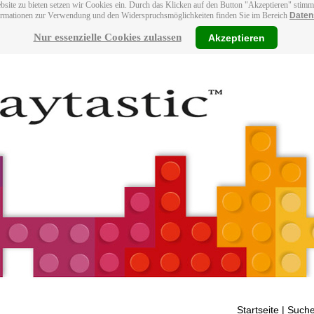
bsite zu bieten setzen wir Cookies ein. Durch das Klicken auf den Button "Akzeptieren" stim
ormationen zur Verwendung und den Widerspruchsmöglichkeiten finden Sie im Bereich
Daten
Nur essenzielle Cookies zulassen
Akzeptieren
Startseite
| Suche