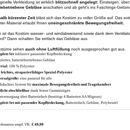
iginelle Verkleidung ist wirklich
blitzschnell angelegt:
Einsteigen, über
riebetriebene Gebläse
anschalten und ab geht's ins Faschings-Getüm
alb kürzester Zeit
bläst sich das Kostüm zu voller Größe auf. Das ext
ter-Material erlaubt Ihnen
uneingeschränkte Bewegungsfreiheit.
 ist das Kostüm wasser- und windabweisend sowie dank dem Ventilat
rd? Dann schalten Sie einfach das Gebläse aus.
ostüme sehen
auch ohne Luftfüllung
noch ausgesprochen gut aus.
lett-Set
inklusive passender Kopfbedeckung
griertes, batteriebetriebenes Gebläse
rial:
100 % Polyester
 leichtes, strapazierfähiges Spezial-Polyester
ersalgröße:
eine passend für alle
hdachtes System für
maximale Bewegungsfreiheit und Tragekomfort
dicht abschließbar
dank festen Gummizügen
mversorgung über Batteriefach (benötigt 4 Batterien AA Mignon)
lett-Set mit passender Kopfbedeckung,
Batteriefach, Gebläse, Polybeutel
eferanten empf. VK:
€ 49,90