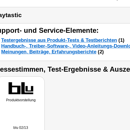
aytastic
pport- und Service-Elemente:
Testergebnisse aus Produkt-Tests & Testberichten
(1)
Handbuch-, Treiber-Software-, Video-Anleitungs-Downl
Meinungen, Beiträge, Erfahrungsberichte
(2)
ressestimmen, Test-Ergebnisse & Ausz
Produktvorstellung
blu 02/13