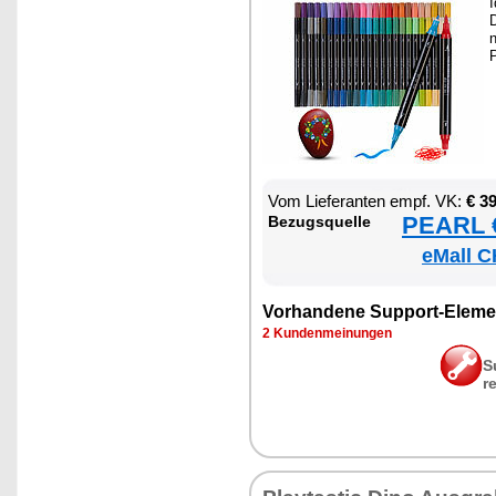
I
D
n
P
Vom Lie­fe­ran­ten empf. VK:
€ 3
PEARL €
Be­zugs­quel­le
eMall C
Vor­han­de­ne Sup­port-Ele­me
2 Kun­den­mei­nun­gen
S
r