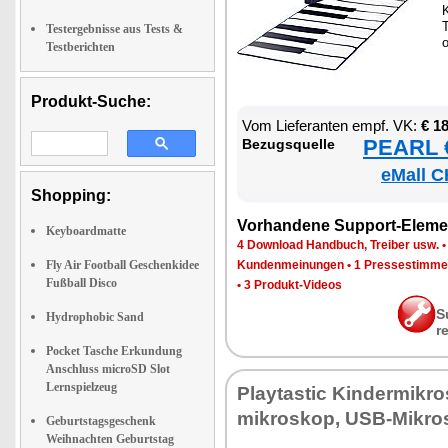
K
T
Testergebnisse aus Tests &
o
Testberichten
Produkt-Suche:
Vom Lie­fe­ran­ten empf. VK:
€ 1
PEARL €
Be­zugs­quel­le
eMall C
Shopping:
Vor­han­de­ne Sup­port-Ele­me
Keyboardmatte
4 Down­load Hand­buch, Trei­ber usw.
Fly Air Football Geschenkidee
Kun­den­mei­nun­gen
•
1 Pres­se­stim­m
Fußball Disco
•
3 Pro­dukt-Vi­de­os
S
Hydrophobic Sand
r
Pocket Tasche Erkundung
Anschluss microSD Slot
Lernspielzeug
Play­tas­tic Kin­der­mi­k
mi­kro­skop, USB-Mi­kro
Geburtstagsgeschenk
Weihnachten Geburtstag