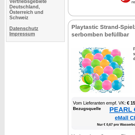
Vertriebsgebiete
r
Deutschland,
Österreich und
Schweiz
Play­tas­tic Strand-Spie
Datenschutz
Impressum
ser­bom­ben be­füll­bar
F
s
Vom Lie­fe­ran­ten empf. VK:
€ 1
PEARL €
Be­zugs­quel­le
eMall C
Nur € 0,67 pro Was­ser­b