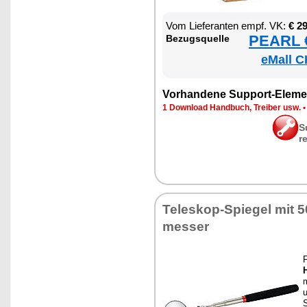
Vom Lie­fe­ran­ten empf. VK:
€ 2
PEARL €
Be­zugs­quel­le
eMall C
Vor­han­de­ne Sup­port-Ele­me
1 Down­load Hand­buch, Trei­ber usw.
S
r
Te­le­skop-Spie­gel mit
mes­ser
H
m
u
S