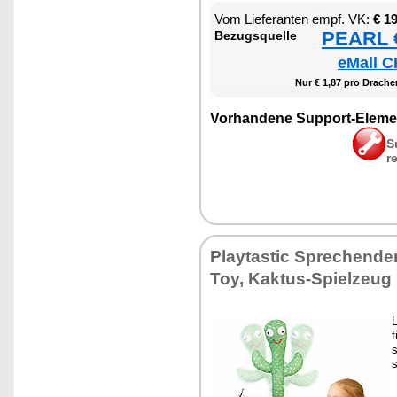
Vom Lie­fe­ran­ten empf. VK:
€ 1
PEARL €
Be­zugs­quel­le
eMall C
Nur € 1,87 pro Dra­chen
Vor­han­de­ne Sup­port-Ele­me
S
r
Play­tas­tic Spre­chen­de
Toy, Kak­tus-Spiel­zeug
L
f
s
s