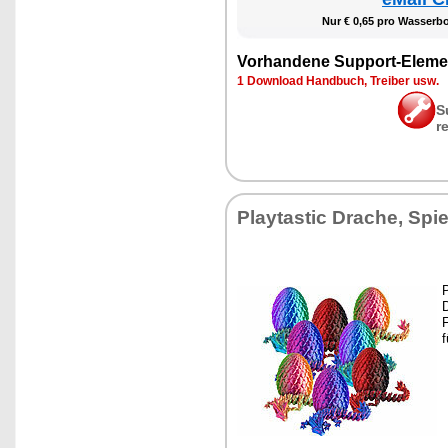
Nur € 0,65 pro Was­ser­b
Vor­han­de­ne Sup­port-Ele­me
1 Down­load Hand­buch, Trei­ber usw.
S
r
Play­tas­tic Dra­che, Spie
P
D
F
f