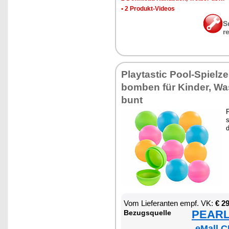
•
2 Pro­dukt-Vi­de­os
S
r
Play­tas­tic Pool-Spiel­z
bom­ben für Kin­der, Wa
bunt
F
s
Vom Lie­fe­ran­ten empf. VK:
€ 2
PEARL 
Be­zugs­quel­le
eMall C