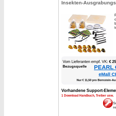
In­sek­ten-Aus­gra­bungs­
F
c
b
t
Vom Lie­fe­ran­ten empf. VK:
€ 2
PEARL €
Be­zugs­quel­le
eMall C
Nur € 11,50 pro Bern­stein-Au
Vor­han­de­ne Sup­port-Ele­me
1 Down­load Hand­buch, Trei­ber usw.
S
r