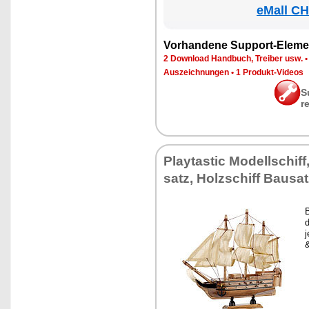
eMall CH
Vor­han­de­ne Sup­port-Ele­me
2 Down­load Hand­buch, Trei­ber usw.
Aus­zeich­nun­gen
•
1 Pro­dukt-Vi­de­os
S
r
Play­tas­tic Mo­dell­schiff
satz, Holz­schiff Bau­sa
B
d
j
&