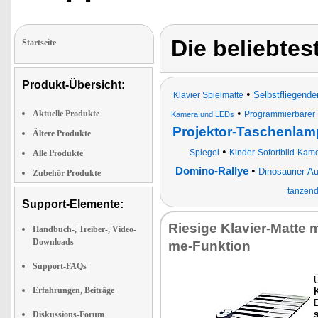
Die beliebtes
Startseite
Produkt-Übersicht:
•
Selbstfliegende
Klavier Spielmatte
•
Aktuelle Produkte
Programmierbarer R
Kamera und LEDs
Projektor-Taschenlamp
Ältere Produkte
•
Spiegel
Kinder-Sofortbild-Kame
Alle Produkte
•
Domino-Rallye
Dinosaurier-A
Zubehör Produkte
tanzend
Support-Elemente:
Rie­si­ge Kla­vier-Mat­te 
Handbuch-, Treiber-, Video-
Downloads
me-Funk­ti­on
Support-FAQs
Ü
Erfahrungen, Beiträge
K
D
Diskussions-Forum