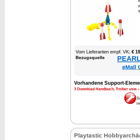
f
w
s
Vom Lie­fe­ran­ten empf. VK:
€ 1
PEARL 
Be­zugs­quel­le
eMall 
Vor­han­de­ne Sup­port-Ele­me
3 Down­load Hand­buch, Trei­ber usw.
S
r
Play­tas­tic Hob­by­ar­chä