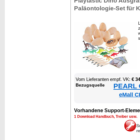
Play­tas­tic Di­no Aus­gr
Pa­lä­on­to­lo­gie-Set für 
L
z
w
s
Vom Lie­fe­ran­ten empf. VK:
€ 3
PEARL €
Be­zugs­quel­le
eMall C
Vor­han­de­ne Sup­port-Ele­me
1 Down­load Hand­buch, Trei­ber usw.
S
r