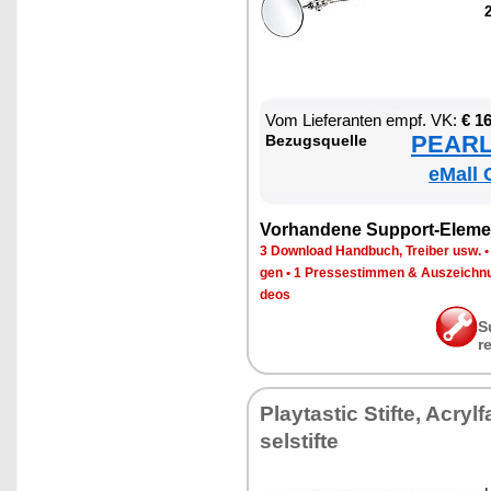
2
Vom Lie­fe­ran­ten empf. VK:
€ 1
PEARL 
Be­zugs­quel­le
eMall 
Vor­han­de­ne Sup­port-Ele­me
3 Down­load Hand­buch, Trei­ber usw.
gen
•
1 Pres­se­stim­men & Aus­zeich­n
de­os
S
r
Play­tas­tic Stif­te, Acryl­f
sel­stif­te