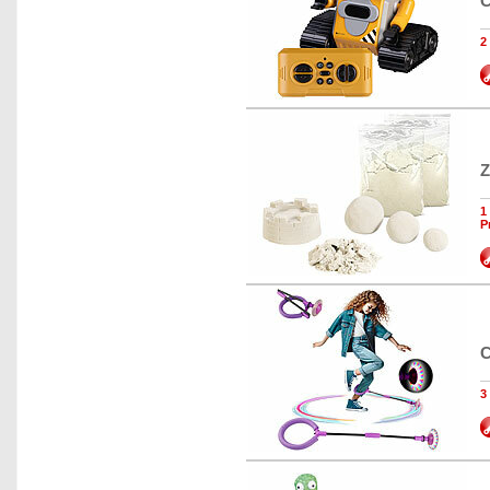
C
2
Z
1
P
C
3