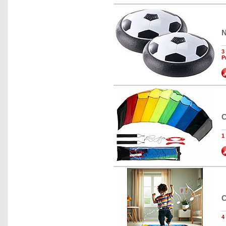
N
3
P
C
1
C
4