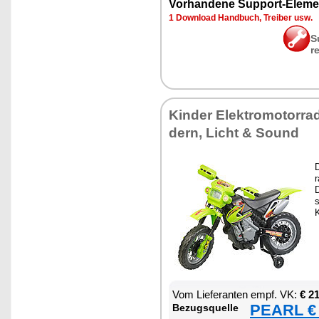
Vor­han­de­ne Sup­port-Ele­me
1 Down­load Hand­buch, Trei­ber usw.
S
r
Kin­der Elek­tro­mo­tor­ra
dern, Licht & Sound
D
r
D
s
K
Vom Lie­fe­ran­ten empf. VK:
€ 2
PEARL € 
Be­zugs­quel­le