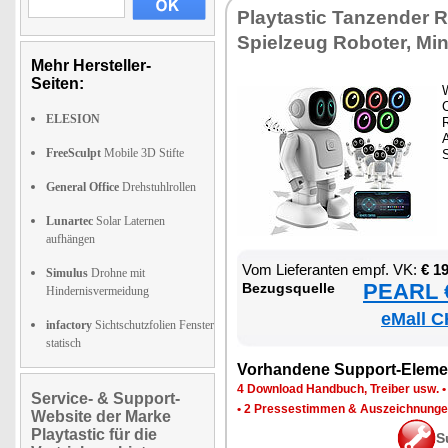
Play­tas­tic Tan­zen­der R
Spiel­zeug Ro­bo­ter, Mi­n
Mehr Hersteller-
Seiten:
C
ELESION
R
FreeSculpt
Mobile 3D Stifte
S
General Office
Drehstuhlrollen
Lunartec
Solar Laternen
aufhängen
Vom Lie­fe­ran­ten empf. VK:
€ 1
Simulus
Drohne mit
PEARL €
Be­zugs­quel­le
Hindernisvermeidung
eMall C
infactory
Sichtschutzfolien Fenster
statisch
Vor­han­de­ne Sup­port-Ele­me
4 Down­load Hand­buch, Trei­ber usw.
Service- & Support-
•
2 Pres­se­stim­men & Aus­zeich­nun­g
Website der Marke
Playtastic für die
S