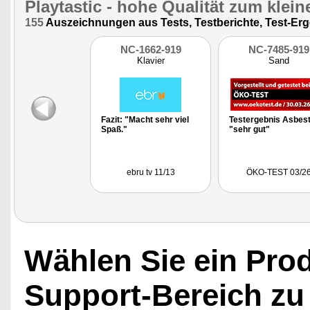
Playtastic
- hohe Qualität zum klein
155
Auszeichnungen aus Tests, Testberichte, Test-Erg
NC-1662-919
NC-7485-919
Klavier
Sand
Fazit: "Macht sehr viel
Testergebnis Asbest
Spaß."
"sehr gut"
ebru tv 11/13
ÖKO-TEST 03/2
Wählen Sie ein Pro
Support-Bereich zu