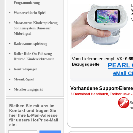
Programmierung
E
W
Wasserschlacht Spiel
S
V
Mosasaurus Kinderspielzeug
Sonnensystem Dinosaur
Mitbringsel
Badewannenspielzeug
Roller Ride-On Fahrzeug
Vom Lie­fe­ran­ten empf. VK:
€ 6
Dreirad Kinderelektroauto
PEARL €
Be­zugs­quel­le
Kontrollspiegel
eMall C
Mosaik-Spiel
Vor­han­de­ne Sup­port-Ele­me
Metallortungsgerät
3 Down­load Hand­buch, Trei­ber usw.
S
Bleiben Sie mit uns im
r
Kontakt und tragen Sie
hier Ihre E-Mail-Adresse
für unsere HotPrice-Mail
ein: