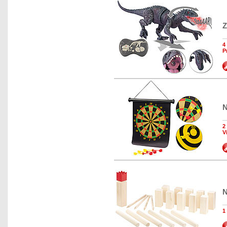
Z
4
P
N
2
V
N
1