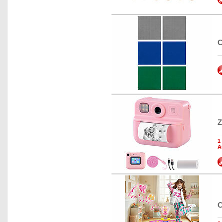
C
Z
1
A
C