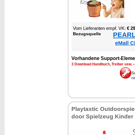
Vom Lie­fe­ran­ten empf. VK:
€ 2
PEARL 
Be­zugs­quel­le
eMall C
Vor­han­de­ne Sup­port-Ele­me
3 Down­load Hand­buch, Trei­ber usw.
S
r
Play­tas­tic Out­door­spi
door Spiel­zeug Kin­der
O