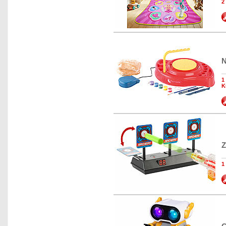
2
N
1
K
Z
1