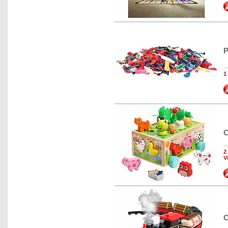
P
1
C
2
V
C