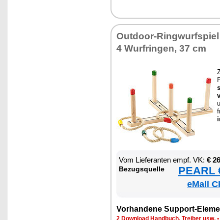
Out­door-Ring­wurf­spie
4 Wur­frin­gen, 37 cm
Z
P
v
u
f
i
Vom Lie­fe­ran­ten empf. VK:
€ 2
PEARL €
Be­zugs­quel­le
eMall C
Vor­han­de­ne Sup­port-Ele­me
2 Down­load Hand­buch, Trei­ber usw.