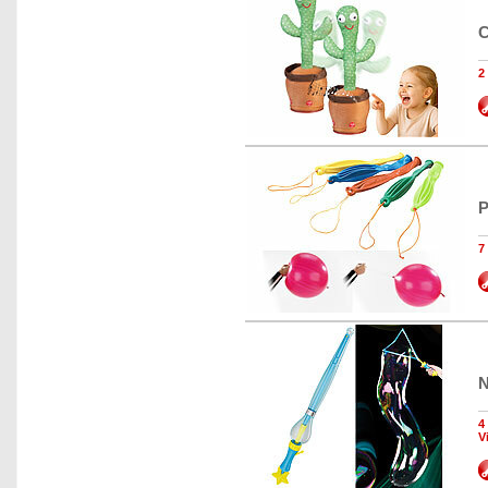
C
2
P
7
N
4
V