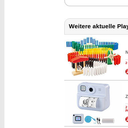
Weitere aktuelle Pla
N
2
Z
2
P