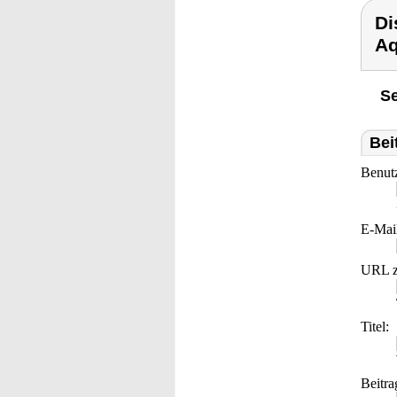
Di
Aq
Se
Bei
Benut
E-Mai
URL z
Titel:
Beitra