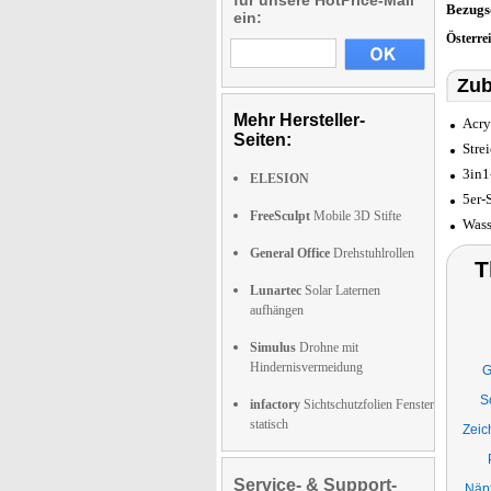
für unsere HotPrice-Mail
Bezugs
ein:
Österre
Zub
Mehr Hersteller-
Acry
Seiten:
Stre
3in1
ELESION
5er-
FreeSculpt
Mobile 3D Stifte
Wass
General Office
Drehstuhlrollen
T
Lunartec
Solar Laternen
aufhängen
Simulus
Drohne mit
Hindernisvermeidung
G
S
infactory
Sichtschutzfolien Fenster
statisch
Zeic
Service- & Support-
Näpf