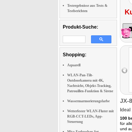
Testergebnisse aus Tests &
K
Testberichten
Produkt-Suche:
Shopping:
Aquarell
WLAN-Pan-Tilt-
Outdoorkamera mit 4K,
Nachtsicht, Objekt-Tracking,
Patrouillen-Funktion & Sirene
JX-
Wassermarmorierungsfarbe
Ideal
Wetterfester WLAN-Fluter mit
RGB-CCT-LEDs, App-
100 b
Steuerung
für al
und au
Mica-Farbpulver-Set