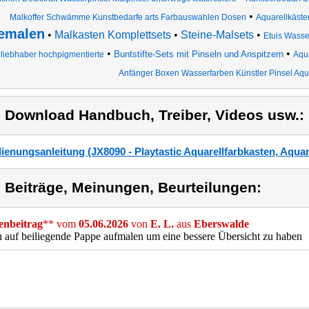
•
Malkoffer Schwämme Kunstbedarfe arts Farbauswahlen Dosen
Aquarellkäste
emalen
•
Malkasten Komplettsets
•
Steine-Malsets
•
Etuis Wasse
•
•
Buntstifte-Sets mit Pinseln und Anspitzern
liebhaber hochpigmentierte
Aqua
Anfänger Boxen Wasserfarben Künstler Pinsel Aqu
) Download Handbuch, Treiber, Videos usw.:
ienungsanleitung (JX8090 - Playtastic Aquarellfarbkasten, Aquar
) Beiträge, Meinungen, Beurteilungen:
nbeitrag
** vom
05.06.2026
von
E. L.
aus
Eberswalde
 auf beiliegende Pappe aufmalen um eine bessere Übersicht zu haben