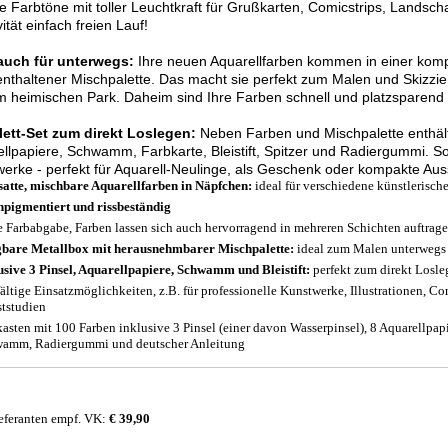
ge Farbtöne mit toller Leuchtkraft für Grußkarten, Comicstrips, Landsch
vität einfach freien Lauf!
 auch für unterwegs:
Ihre neuen Aquarellfarben kommen in einer komp
enthaltener Mischpalette. Das macht sie perfekt zum Malen und Skizzi
m heimischen Park. Daheim sind Ihre Farben schnell und platzsparend 
ett-Set zum direkt Loslegen:
Neben Farben und Mischpalette enthält
llpapiere, Schwamm, Farbkarte, Bleistift, Spitzer und Radiergummi. S
erke - perfekt für Aquarell-Neulinge, als Geschenk oder kompakte Ausst
satte, mischbare Aquarellfarben in Näpfchen:
ideal für verschiedene künstlerische
pigmentiert und rissbeständig
 Farbabgabe, Farben lassen sich auch hervorragend in mehreren Schichten auftrag
bare Metallbox mit herausnehmbarer Mischpalette:
ideal zum Malen unterwegs
usive 3 Pinsel, Aquarellpapiere, Schwamm und Bleistift:
perfekt zum direkt Losle
fältige Einsatzmöglichkeiten, z.B. für professionelle Kunstwerke, Illustrationen, C
tstudien
asten mit 100 Farben inklusive 3 Pinsel (einer davon Wasserpinsel), 8 Aquarellpapiere
amm, Radiergummi und deutscher Anleitung
eferanten empf. VK:
€ 39,90