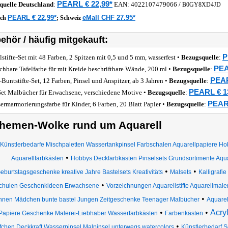
PEARL € 22,99*
quelle
Deutschland
:
EAN:
4022107479066
/
B0GY8XD4JD
PEARL € 22,99*
eMall CHF 27.95*
ich
;
Schweiz
ehör / häufig mitgekauft:
P
lstifte-Set mit 48 Farben, 2 Spitzen mit 0,5 und 5 mm, wasserfest •
Bezugsquelle
:
PEA
ichbare Tafelfarbe für mit Kreide beschriftbare Wände, 200 ml •
Bezugsquelle
:
PEAR
-Buntstifte-Set, 12 Farben, Pinsel und Anspitzer, ab 3 Jahren •
Bezugsquelle
:
PEARL € 1
Set Malbücher für Erwachsene, verschiedene Motive •
Bezugsquelle
:
PEARL
ermarmorierungsfarbe für Kinder, 6 Farben, 20 Blatt Papier •
Bezugsquelle
:
hemen-Wolke rund um Aquarell
Künstlerbedarfe Mischpaletten Wassertankpinsel Farbschalen Aquarellpapiere H
•
Aquarellfarbkästen
Hobbys Deckfarbkästen Pinselsets Grundsortimente Aqu
•
•
eburtstagsgeschenke kreative Jahre Bastelsets Kreativitäts
Malsets
Kalligrafi
•
chulen Geschenkideen Erwachsene
Vorzeichnungen Aquarellstifte Aquarellmale
•
hnen Mädchen bunte bastel Jungen Zeitgeschenke Teenager Malbücher
Aquarel
•
•
Acryl
Papiere Geschenke Malerei-Liebhaber Wasserfarbkästen
Farbenkästen
•
chen Deckkraft Wasserpinsel Malpinsel unterwegs watercolors
Künstlerbedarf S