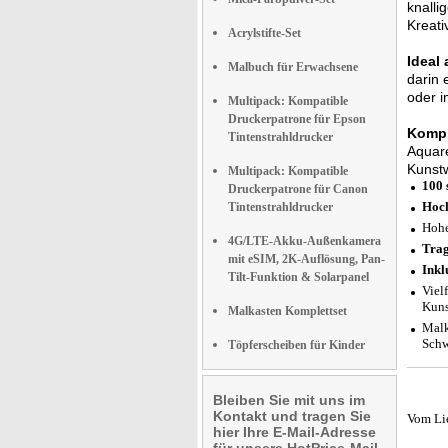
knalli
Kreati
Acrylstifte-Set
Ideal
Malbuch für Erwachsene
darin 
oder i
Multipack: Kompatible
Druckerpatrone für Epson
Kompl
Tintenstrahldrucker
Aquare
Kunstw
Multipack: Kompatible
100 
Druckerpatrone für Canon
Hoch
Tintenstrahldrucker
Hohe
4G/LTE-Akku-Außenkamera
Trag
mit eSIM, 2K-Auflösung, Pan-
Inkl
Tilt-Funktion & Solarpanel
Viel
Kuns
Malkasten Komplettset
Malk
Schw
Töpferscheiben für Kinder
Bleiben Sie mit uns im
Kontakt und tragen Sie
Vom Li
hier Ihre E-Mail-Adresse