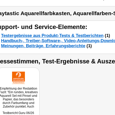
aytastic Aquarellfarbkasten, Aquarellfarben
pport- und Service-Elemente:
Testergebnisse aus Produkt-Tests & Testberichten
(1)
Handbuch-, Treiber-Software-, Video-Anleitungs-Downl
Meinungen, Beiträge, Erfahrungsberichte
(1)
ressestimmen, Test-Ergebnisse & Ausz
Empfehlung der Redaktion
Fazit: "Ein rundes, kreatives
Aquarell Set mit Pinsel und
Papier, das besonders
durch Farbumfang und
Zubehör punktet. Auch
preislich ist es sehr günstig
Testbericht Guru 06/26
gehalten, was bei vielen