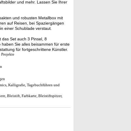
aftsbilder und mehr. Lassen Sie Ihrer
akten und robusten Metallbox mit
eren auf Reisen, bei Spaziergängen
in einer Schublade verstaut.
 das Set auch 3 Pinsel, 8
o haben Sie alles beisammen für erste
attung für fortgeschrittene Künstler.
 Projekte
en
gen
omics, Kalligrafie, Tagebuchführen und
, Bleistift, Farbkarte, Bleistiftspitzer,