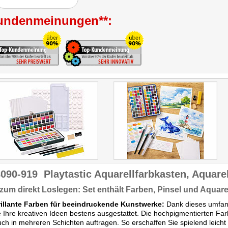
anderen Produkten in oft
fragwürdiger Qualität endet,
undenmeinungen**:
hier jedoch durchaus gute
Resultate zum Vorschein
kommen."
8090-919
Playtastic Aquarellfarbkasten, Aquare
 zum direkt Loslegen: Set enthält Farben, Pinsel und Aquare
rillante Farben für beeindruckende Kunstwerke:
Dank dieses umfang
le Ihre kreativen Ideen bestens ausgestattet. Die hochpigmentierten F
ch in mehreren Schichten auftragen. So erschaffen Sie spielend leicht 