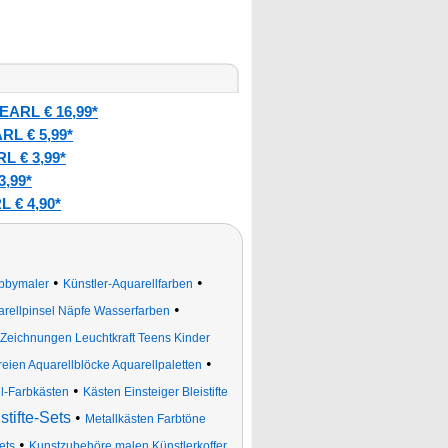
EARL € 16,99*
RL € 5,99*
L € 3,99*
3,99*
 € 4,90*
•
•
obbymaler
Künstler-Aquarellfarben
•
arellpinsel Näpfe Wasserfarben
e Zeichnungen Leuchtkraft Teens Kinder
•
reien Aquarellblöcke Aquarellpaletten
•
l-Farbkästen
Kästen Einsteiger Bleistifte
stifte-Sets
•
Metallkästen Farbtöne
•
ets
Kunstzubehöre malen Künstlerkoffer