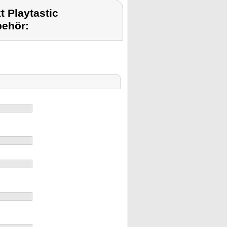
 Playtastic
behör: