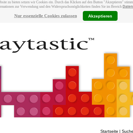
bsite zu bieten setzen wir Cookies ein. Durch das Klicken auf den Button "Akzeptieren" stim
ormationen zur Verwendung und den Widerspruchsmöglichkeiten finden Sie im Bereich
Daten
Nur essenzielle Cookies zulassen
Akzeptieren
Startseite
| Suche