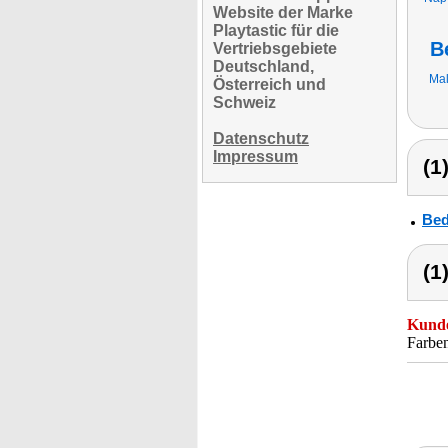
Website der Marke
Playtastic für die
B
Vertriebsgebiete
Deutschland,
Mal
Österreich und
Schweiz
Datenschutz
Impressum
(1
Bed
(1
Kunde
Farben