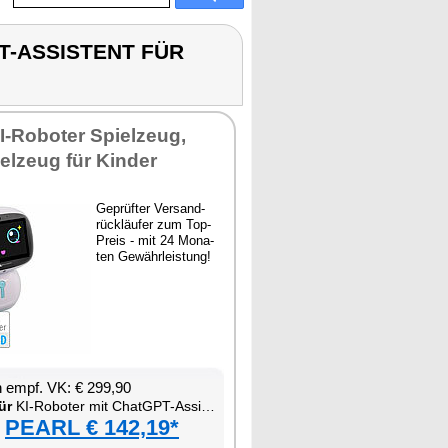
PT-ASSISTENT FÜR
KI-Ro­bo­ter Spiel­zeug,
el­zeug für Kin­der
Ge­prüf­ter Ver­sand­
rück­läu­fer zum Top-
Preis - mit 24 Mo­na­
ten Ge­währ­leis­tung!
en empf. VK: € 299,90
ür
KI-Ro­bo­ter mit ChatGPT-As­sis­tent für Kin­der
PEARL € 142,19*