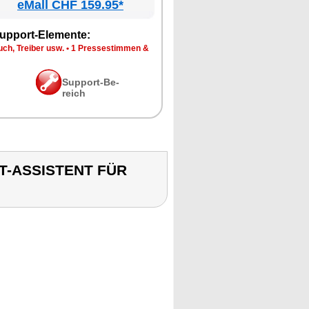
eMall CHF 159.95*
up­port-Ele­men­te:
ch, Trei­ber usw.
•
1 Pres­se­stim­men &
Sup­port-Be­
reich
PT-ASSISTENT FÜR