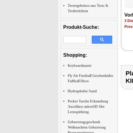
Testergebnisse aus Tests &
Testberichten
Vor­
3 Dow
Produkt-Suche:
Pres­
Shopping:
Keyboardmatte
Pl
Fly Air Football Geschenkidee
K
Fußball Disco
Hydrophobic Sand
Pocket Tasche Erkundung
Anschluss microSD Slot
Lernspielzeug
Geburtstagsgeschenk
Weihnachten Geburtstag
Programmierung