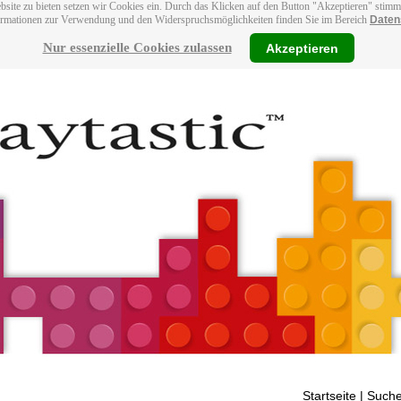
bsite zu bieten setzen wir Cookies ein. Durch das Klicken auf den Button "Akzeptieren" stim
ormationen zur Verwendung und den Widerspruchsmöglichkeiten finden Sie im Bereich
Daten
Nur essenzielle Cookies zulassen
Akzeptieren
Startseite
| Suche