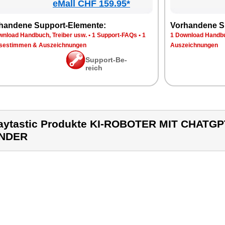
eMall CHF 159.95*
han­de­ne Sup­port-Ele­men­te:
Vor­han­de­ne S
n­load Hand­buch, Trei­ber usw.
•
1 Sup­port-FAQs
•
1
1 Down­load Hand­bu
se­stim­men & Aus­zeich­nun­gen
Aus­zeich­nun­gen
Sup­port-Be­
reich
aytastic Produkte KI-ROBOTER MIT CHATG
INDER