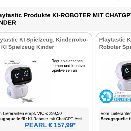
aytastic Produkte KI-ROBOTER MIT CHATG
INDER
y­tas­tic KI Spiel­zeug, Kin­derr­o­bo­
Play­tas­tic 
, KI Spiel­zeug Kin­der
Ro­bo­ter Spi
Regt spie­le­ri­sches
Ler­nen und krea­ti­ve
Spiel­wei­sen an
 Lie­fe­ran­ten empf. VK: € 299,90
Vom Lie­fe­ran­t
zugs­quel­le für
KI-Ro­bo­ter mit ChatGPT-As­sis­tent für Kin­der
Be­zugs­quel­le f
PEARL € 157,99*