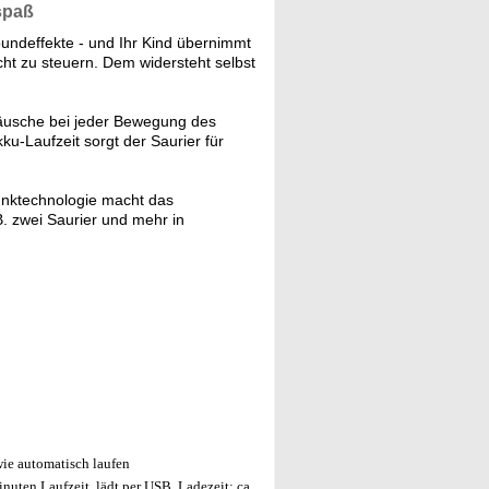
lspaß
oundeffekte - und Ihr Kind übernimmt
cht zu steuern. Dem widersteht selbst
räusche bei jeder Bewegung des
u-Laufzeit sorgt der Saurier für
nktechnologie macht das
B. zwei Saurier und mehr in
owie automatisch laufen
uten Laufzeit, lädt per USB, Ladezeit: ca.