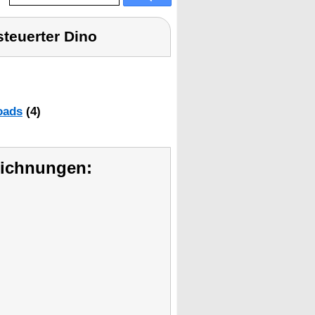
steuerter Dino
oads
(4)
eichnungen: