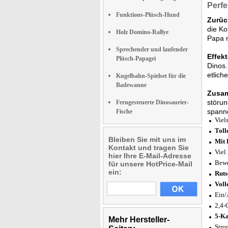
Perfe
Funktions-Plüsch-Hund
Zurück
die Ko
Holz Domino-Rallye
Papa n
Sprechender und laufender
Effek
Plüsch-Papagei
Dinos.
etlich
Kugelbahn-Spielset für die
Badewanne
Zusam
störun
Ferngesteuerte Dinosaurier-
spann
Fische
Viel
Toll
Bleiben Sie mit uns im
Mit 
Kontakt und tragen Sie
Viel
hier Ihre E-Mail-Adresse
Bewe
für unsere HotPrice-Mail
ein:
Ruts
Voll
Ein/
2,4-
5-Ka
Mehr Hersteller-
Stro