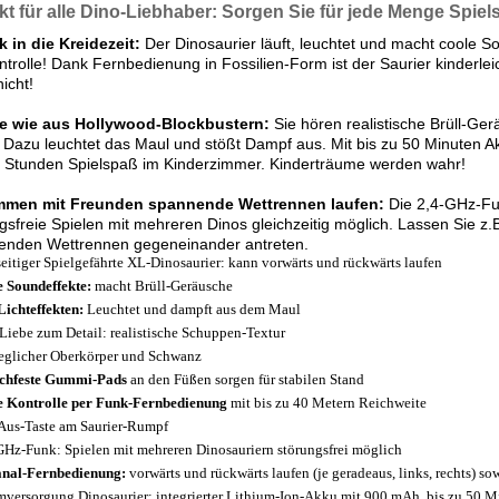
kt für alle Dino-Liebhaber: Sorgen Sie für jede Menge Spie
 in die Kreidezeit:
Der Dinosaurier läuft, leuchtet und macht coole S
ntrolle! Dank Fernbedienung in Fossilien-Form ist der Saurier kinderlei
icht!
te wie aus Hollywood-Blockbustern:
Sie hören realistische Brüll-Ge
 Dazu leuchtet das Maul und stößt Dampf aus. Mit bis zu 50 Minuten Akk
e Stunden Spielspaß im Kinderzimmer. Kinderträume werden wahr!
men mit Freunden spannende Wettrennen laufen:
Die 2,4-GHz-Fu
gsfreie Spielen mit mehreren Dinos gleichzeitig möglich. Lassen Sie z.
enden Wettrennen gegeneinander antreten.
seitiger Spielgefährte XL-Dinosaurier: kann vorwärts und rückwärts laufen
e Soundeffekte:
macht Brüll-Geräusche
Lichteffekten:
Leuchtet und dampft aus dem Maul
 Liebe zum Detail: realistische Schuppen-Textur
glicher Oberkörper und Schwanz
chfeste Gummi-Pads
an den Füßen sorgen für stabilen Stand
e Kontrolle per Funk-Fernbedienung
mit bis zu 40 Metern Reichweite
Aus-Taste am Saurier-Rumpf
GHz-Funk: Spielen mit mehreren Dinosauriern störungsfrei möglich
nal-Fernbedienung:
vorwärts und rückwärts laufen (je geradeaus, links, rechts) s
mversorgung Dinosaurier: integrierter Lithium-Ion-Akku mit 900 mAh, bis zu 50 Min