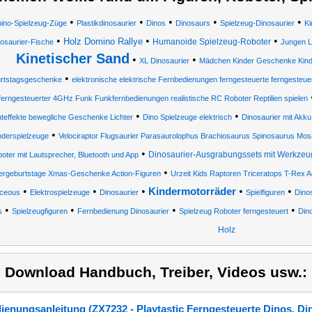
•
•
•
•
•
ino-Spielzeug-Züge
Plastikdinosaurier
Dinos
Dinosaurs
Spielzeug-Dinosaurier
Ki
•
•
•
Holz Domino Rallye
Humanoide Spielzeug-Roboter
osaurier-Fische
Jungen L
Kinetischer Sand
•
•
XL Dinosaurier
Mädchen Kinder Geschenke Kin
•
rtstagsgeschenke
elektronische elektrische Fernbedienungen ferngesteuerte ferngesteu
ferngesteuerter 4GHz Funk Funkfernbedienungen realistische RC Roboter Reptilien spielen
•
•
hteffekte bewegliche Geschenke Lichter
Dino Spielzeuge elektrisch
Dinosaurier mit Akku
•
nderspielzeuge
Velociraptor Flugsaurier Parasaurolophus Brachiosaurus Spinosaurus Mo
•
Dinosaurier-Ausgrabungssets mit Werkzeu
oter mit Lautsprecher, Bluetooth und App
•
ergeburtstage Xmas-Geschenke Action-Figuren
Urzeit Kids Raptoren Triceratops T-Rex 
•
•
•
•
•
Kindermotorräder
aceous
Elektrospielzeuge
Dinosaurier
Spielfiguren
Dino
•
•
•
•
s
Spielzeugfiguren
Fernbedienung Dinosaurier
Spielzeug Roboter ferngesteuert
Dino
Holz
) Download Handbuch, Treiber, Videos usw.:
ienungsanleitung (ZX7232 - Playtastic Ferngesteuerte Dinos, Di