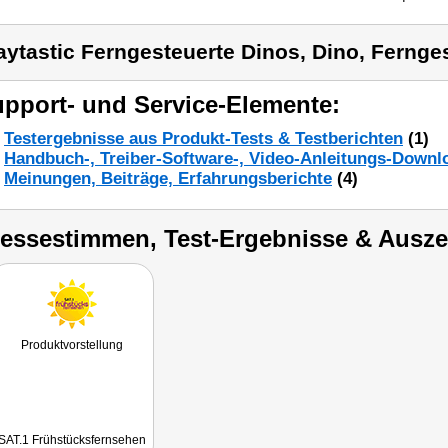
aytastic Ferngesteuerte Dinos, Dino, Fernge
pport- und Service-Elemente:
Testergebnisse aus Produkt-Tests & Testberichten
(1)
Handbuch-, Treiber-Software-, Video-Anleitungs-Downl
Meinungen, Beiträge, Erfahrungsberichte
(4)
ressestimmen, Test-Ergebnisse & Ausz
Produktvorstellung
SAT.1 Frühstücksfernsehen