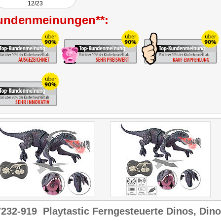
12/23
undenmeinungen**:
7232-919
Playtastic Ferngesteuerte Dinos, Dino