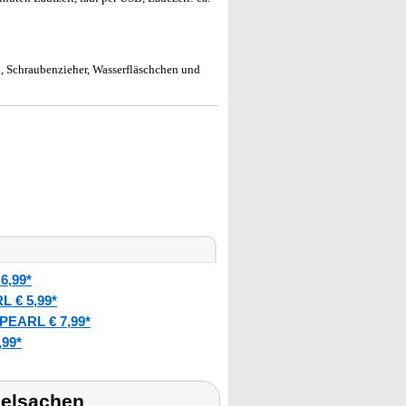
, Schraubenzieher, Wasserfläschchen und
6,99*
L € 5,99*
PEARL € 7,99*
,99*
ielsachen