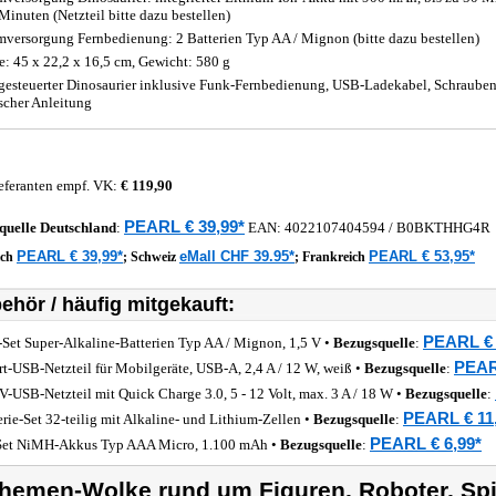
Minuten (Netzteil bitte dazu bestellen)
mversorgung Fernbedienung: 2 Batterien Typ AA / Mignon (bitte dazu bestellen)
: 45 x 22,2 x 16,5 cm, Gewicht: 580 g
gesteuerter Dinosaurier inklusive Funk-Fernbedienung, USB-Ladekabel, Schrauben
scher Anleitung
eferanten empf. VK:
€ 119,90
PEARL € 39,99*
quelle
Deutschland
:
EAN:
4022107404594
/ B0BKTHHG4R
PEARL € 39,99*
eMall CHF 39.95*
PEARL € 53,95*
ich
;
Schweiz
;
Frankreich
ehör / häufig mitgekauft:
PEARL € 
-Set Super-Alkaline-Batterien Typ AA / Mignon, 1,5 V •
Bezugsquelle
:
PEAR
rt-USB-Netzteil für Mobilgeräte, USB-A, 2,4 A / 12 W, weiß •
Bezugsquelle
:
V-USB-Netzteil mit Quick Charge 3.0, 5 - 12 Volt, max. 3 A / 18 W •
Bezugsquelle
:
PEARL € 11
erie-Set 32-teilig mit Alkaline- und Lithium-Zellen •
Bezugsquelle
:
PEARL € 6,99*
Set NiMH-Akkus Typ AAA Micro, 1.100 mAh •
Bezugsquelle
:
hemen-Wolke rund um Figuren, Roboter, Sp