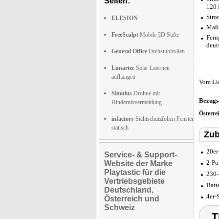
Seiten:
120 
Stro
ELESION
Maße
FreeSculpt
Mobile 3D Stifte
Fern
deut
General Office
Drehstuhlrollen
Lunartec
Solar Laternen
aufhängen
Vom Li
Simulus
Drohne mit
Bezugs
Hindernisvermeidung
Österre
infactory
Sichtschutzfolien Fenster
statisch
Zub
20er
Service- & Support-
2-Po
Website der Marke
Playtastic für die
230-
Vertriebsgebiete
Batt
Deutschland,
4er-
Österreich und
Schweiz
T