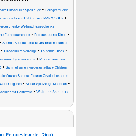
•
nder Dinosaurier Spielzeuge
Ferngesteuerte
•
ithiumIon Akkus USB cm mm MAh 2,4 GHz
dergeschenke Weihnachtsgeschenke
•
•
erte Fernsteuerungen
Ferngesteuerte Dinos
•
Sounds Soundeffekte Roars Brüllen leuchten
•
•
•
Dinosaurierspielzeuge
Laufende Dinos
•
sasaurus Tyrannosaurus
Programmierbare
•
g
Sammelfiguren wiederaufladbare Children
Actionfiguren Sammel-Figuren Cryolophosaurus
•
•
saurier Figuren
Kinder Spielzeuge Mädchen
•
Wikinger-Spiel aus
saurier mit Lichteffekt
no, Ferngesteuerter Dino)