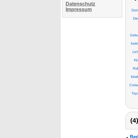
Datenschutz
Impressum
Dom
Din
Gebu
funk
Lic
Ki
Rob
Kind
Cret
Toy
(4
Bed