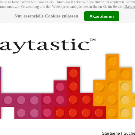
bsite zu bieten setzen wir Cookies ein. Durch das Klicken auf den Button "Akzeptieren" stim
ormationen zur Verwendung und den Widerspruchsmöglichkeiten finden Sie im Bereich
Daten
Nur essenzielle Cookies zulassen
Akzeptieren
Startseite
| Suche