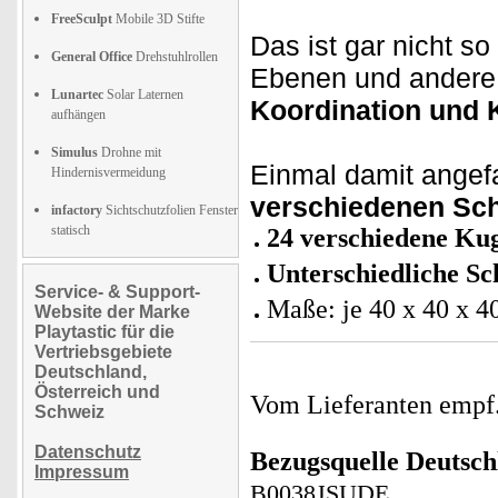
FreeSculpt
Mobile 3D Stifte
Das ist gar nicht s
General Office
Drehstuhlrollen
Ebenen und andere 
Lunartec
Solar Laternen
Koordination und 
aufhängen
Simulus
Drohne mit
Einmal damit angefa
Hindernisvermeidung
verschiedenen Sch
infactory
Sichtschutzfolien Fenster
statisch
24 verschiedene Ku
Unterschiedliche Sc
Service- & Support-
Maße: je 40 x 40 x 
Website der Marke
Playtastic für die
Vertriebsgebiete
Deutschland,
Österreich und
Vom Lieferanten emp
Schweiz
Datenschutz
Bezugsquelle
Deutsch
Impressum
B0038JSUDE