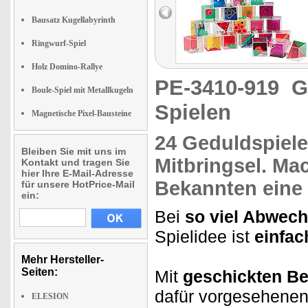
Bausatz Kugellabyrinth
Ringwurf-Spiel
Holz Domino-Rallye
PE-3410-919
G
Boule-Spiel mit Metallkugeln
Spielen
Magnetische Pixel-Bausteine
24 Geduldspiele
Bleiben Sie mit uns im
Mitbringsel.
Mac
Kontakt und tragen Sie
hier Ihre E-Mail-Adresse
Bekannten
eine
für unsere HotPrice-Mail
ein:
Bei
so viel Abwec
Spielidee ist
einfac
Mehr Hersteller-
Seiten:
Mit
geschickten B
dafür vorgesehenen
ELESION