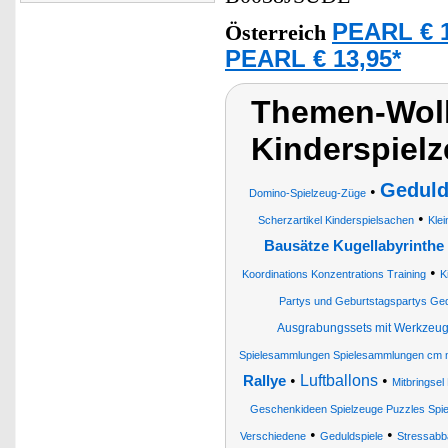
PEARL € 1
Österreich
PEARL € 13,95*
Themen-Wolk
Kinderspielz
Geduld
•
Domino-Spielzeug-Züge
•
Scherzartikel Kinderspielsachen
Kle
Bausätze Kugellabyrinthe
•
Koordinations Konzentrations Training
K
Partys und Geburtstagspartys Ged
Ausgrabungssets mit Werkzeu
Spielesammlungen Spielesammlungen cm
•
Luftballons
•
Rallye
Mitbringsel
Geschenkideen Spielzeuge Puzzles Spi
•
•
Verschiedene
Geduldspiele
Stressabb