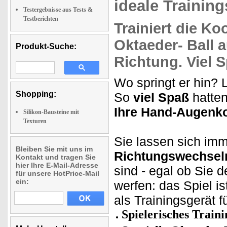
ideale Training
Testergebnisse aus Tests &
Testberichten
Trainiert die
Koo
Oktaeder- Ball 
Produkt-Suche:
Richtung.
Viel 
Wo springt er hin? 
Shopping:
So
viel Spaß
hatten
Ihre Hand-Augenko
Silikon-Bausteine mit
Texturen
Sie lassen sich im
Bleiben Sie mit uns im
Richtungswechsel
Kontakt und tragen Sie
hier Ihre E-Mail-Adresse
sind - egal ob Sie 
für unsere HotPrice-Mail
ein:
werfen: das Spiel i
als Trainingsgerät f
Spielerisches Train