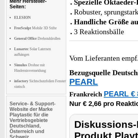
Spezielle Oktaeder
Mehr Hersteller-
Seiten:
Robuster, sprungstar
ELESION
Handliche Größe au
FreeSculpt
Mobile 3D Stifte
3 Reaktionsbälle
General Office
Drehstuhlrollen
Lunartec
Solar Laternen
aufhängen
Vom Lieferanten emp
Simulus
Drohne mit
Hindernisvermeidung
Bezugsquelle
Deutsch
PEARL
infactory
Sichtschutzfolien Fenster
statisch
PEARL € 
Frankreich
Nur € 2,66 pro Reakti
Service- & Support-
Website der Marke
Playtastic für die
Vertriebsgebiete
Diskussions-
Deutschland,
Österreich und
Produkt Playt
Schweiz