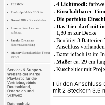
4 Lichtmodi:
farbwec
ELESION
Einschaltbarer Tim
FreeSculpt
Mobile 3D Stifte
Die perfekte Einschl
General Office
Drehstuhlrollen
Das Tier darf mit in
Lunartec
Solar Laternen
1,80 m zur Decke
aufhängen
Benötigt 3 Batterien 
Simulus
Drohne mit
Hindernisvermeidung
Anschluss vorhanden
infactory
Sichtschutzfolien Fenster
Batteriefach ist im I
statisch
Maße:
ca. 29 cm lan
Kuscheltier mit Proj
Service- & Support-
Website der Marke
Playtastic für die
Für den Anschluss 
Vertriebsgebiete
Deutschland,
mit 2 Steckern 3.5 m
Österreich und
Schweiz
Datenschutz