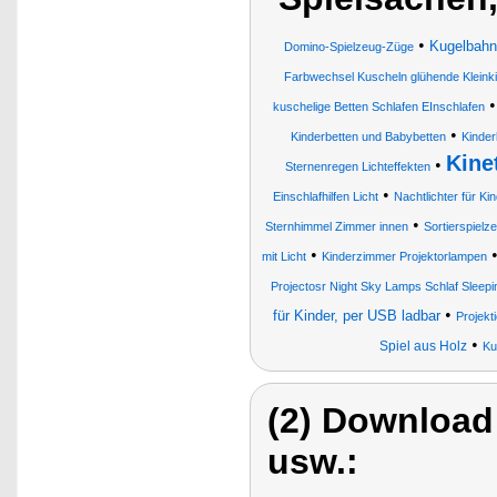
•
Kugelbahn
Domino-Spielzeug-Züge
Farbwechsel Kuscheln glühende Kleink
kuschelige Betten Schlafen EInschlafen
•
Kinderbetten und Babybetten
Kinde
Kine
•
Sternenregen Lichteffekten
•
Einschlafhilfen Licht
Nachtlichter für Ki
•
Sternhimmel Zimmer innen
Sortierspielz
•
mit Licht
Kinderzimmer Projektorlampen
Projectosr Night Sky Lamps Schlaf Sleepi
•
für Kinder, per USB ladbar
Projekt
•
Spiel aus Holz
Ku
(2) Download
usw.: