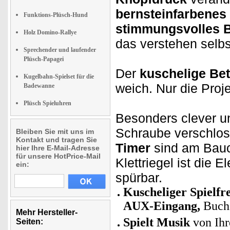
bernsteinfarbenes
Funktions-Plüsch-Hund
stimmungsvolles B
Holz Domino-Rallye
das verstehen selbs
Sprechender und laufender
Plüsch-Papagei
Der
kuschelige Bet
Kugelbahn-Spielset für die
weich. Nur die Proj
Badewanne
Plüsch Spieluhren
Besonders clever un
Schraube verschlos
Bleiben Sie mit uns im
Kontakt und tragen Sie
Timer
sind am Bauc
hier Ihre E-Mail-Adresse
für unsere HotPrice-Mail
Klettriegel ist die E
ein:
spürbar.
Kuscheliger Spielfr
AUX-Eingang,
Buchs
Mehr Hersteller-
Spielt Musik
von Ih
Seiten: