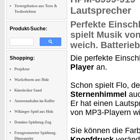
Testergebnisse aus Tests &
Lautsprecher
Testberichten
Perfekte
Einschl
Produkt-Suche:
spielt Musik
von
weich. Batterieb
Die perfekte Einschl
Shopping:
Player
an.
Projektor
Wackelturm aus Holz
Schon spielt Flo, d
Kinetischer Sand
Sternenhimmel
auc
Autorennbahn im Koffer
Er hat einen Lauts
von MP3-Playern w
Wikinger-Spiel aus Holz
Domino-Spielzeug-Zug
Sie können die Far
Ferngesteuerter Spielzeug-
Knopfdruck
verände
Dinosaurier