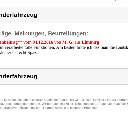
nderfahrzeug
räge, Meinungen, Beurteilungen:
nbeitrag
** vom
04.12.2016
von
M. G.
aus
Limburg
ut verarbeitet.tolle Funktionen. Am besten finde ich das man die Lautst
leiner hat echt Spaß.
nderfahrzeug
ese Meinung entstammt unserer Kundenbefragung, die wir seit 2010 kontinuierlich als Instru
ktverbesserung durchführen. Wir befragen hierzu alle Direktkunden 21 Tage nach Kauf per E
sserungsvorschlägen mit der Lieferung sowie den bestellten Produkten.