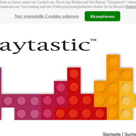
bsite zu bieten setzen wir Cookies ein. Durch das Klicken auf den Button "Akzeptieren" stim
ormationen zur Verwendung und den Widerspruchsmöglichkeiten finden Sie im Bereich
Daten
Nur essenzielle Cookies zulassen
Akzeptieren
Startseite
| Suche