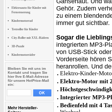
Gänsehaut. Und wäh
Gehör. Zudem verhel
Elektroauto für Kinder mit
Fernsteuerung
zu einem blendenden 
Kindermotorrad
immer gut sichtbar.
Tretroller für Kinder
Sogar die Liebling
City-Roller mit XXL-Rädern
integrierten MP3-Pl
3D-Puzzle
von USB-Stick oder
Kindermotorräder
Vorderseite hören 
heranrollen. Und d
Bleiben Sie mit uns im
Elektro-Kinder-Motor
Kontakt und tragen Sie
hier Ihre E-Mail-Adresse
Elektro-Motor mit 
für unsere HotPrice-Mail
ein:
Höchstgeschwindigk
Integrierter MP3-P
Bedienfeld mit 4 Ta
Mehr Hersteller-