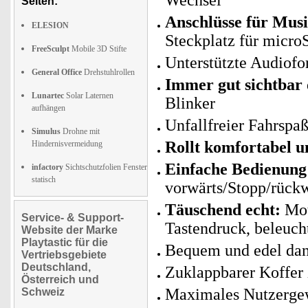
Wechsel
Seiten:
Anschlüsse für Mus
ELESION
Steckplatz für micr
FreeSculpt
Mobile 3D Stifte
Unterstützte Audiof
General Office
Drehstuhlrollen
Immer gut sichtbar
Lunartec
Solar Laternen
Blinker
aufhängen
Unfallfreier Fahrspaß
Simulus
Drohne mit
Rollt komfortabel 
Hindernisvermeidung
Einfache Bedienung
infactory
Sichtschutzfolien Fenster
statisch
vorwärts/Stopp/rückw
Täuschend echt:
Mot
Service- & Support-
Tastendruck, beleuch
Website der Marke
Playtastic für die
Bequem und edel dan
Vertriebsgebiete
Deutschland,
Zuklappbarer Koffer 
Österreich und
Maximales Nutzergew
Schweiz