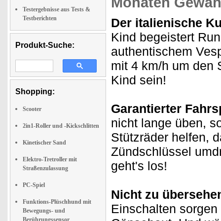
Monaten Gewähr
Testergebnisse aus Tests &
Testberichten
Der italienische Ku
Kind begeistert Run
Produkt-Suche:
authentischem Vesp
mit 4 km/h um den 
Kind sein!
Shopping:
Garantierter Fahrs
Scooter
nicht lange üben, so
2in1-Roller und -Kickschlitten
Stützräder helfen, 
Kinetischer Sand
Zündschlüssel umd
Elektro-Tretroller mit
geht's los!
Straßenzulassung
PC-Spiel
Nicht zu übersehe
Funktions-Plüschhund mit
Einschalten sorgen b
Bewegungs- und
Berührungssensor