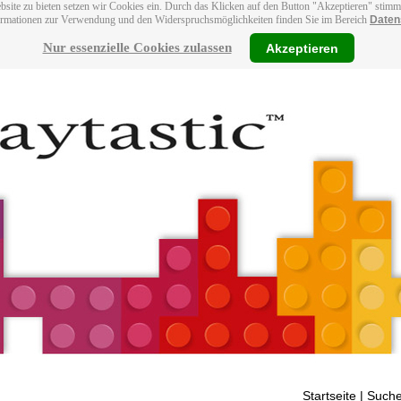
bsite zu bieten setzen wir Cookies ein. Durch das Klicken auf den Button "Akzeptieren" stim
ormationen zur Verwendung und den Widerspruchsmöglichkeiten finden Sie im Bereich
Daten
Nur essenzielle Cookies zulassen
Akzeptieren
Startseite
| Suche