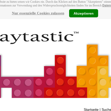
bsite zu bieten setzen wir Cookies ein. Durch das Klicken auf den Button "Akzeptieren" stim
ormationen zur Verwendung und den Widerspruchsmöglichkeiten finden Sie im Bereich
Daten
Nur essenzielle Cookies zulassen
Akzeptieren
Startseite
| Suche