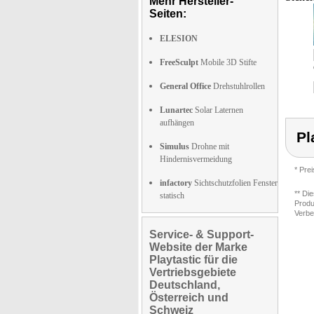
Mehr Hersteller-
Seiten:
ELESION
FreeSculpt
Mobile 3D Stifte
General Office
Drehstuhlrollen
Lunartec
Solar Laternen
aufhängen
Pl
Simulus
Drohne mit
Hindernisvermeidung
* Pre
infactory
Sichtschutzfolien Fenster
** Di
statisch
Produ
Verbe
Service- & Support-
Website der Marke
Playtastic für die
Vertriebsgebiete
Deutschland,
Österreich und
Schweiz