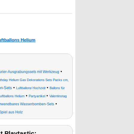
uftballons Helium
•
rier-Ausgrabungssets mit Werkzeug
irthday Helium Gas Dekorations Sets Packs cm,
•
•
n-Sets
Luftballone Hochzeit
Ballons für
•
•
uftballons Helium
Partyartikel
Valentinstag
•
rwendbares Wasserbomben-Sets
Spiel aus Holz
 Playtastic: