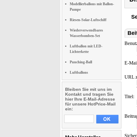
Modellierballons mit Ballon-
Pumpe
Se
Riesen-Solar-Luftschiff
Wiederverwendbares
Bei
Wasserbomben-Set
Benut
Luftballon mit LED-
Lichterkette
Punching-Ball
E-Mai
Luftballons
URL z
Bleiben Sie mit uns im
Kontakt und tragen Sie
Titel:
hier Ihre E-Mail-Adresse
für unsere HotPrice-Mail
ein:
Beitra
Sicher