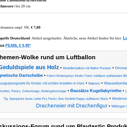
unte Luftballons in Herzform
hmesser:
bis 20 cm
eferanten empf. VK:
€ 7,80
L
quelle
Deutschland
: Artikel ausgelaufen. Ähnliche, neue Artikel finden Sie hier:
PEARL € 9,95*
eich
hemen-Wolke rund um Luftballon
Geduldspiele aus Holz
•
•
Dinosau
Modellierballons mit Ballon-Pumpen
•
netische Dartscheibe
Feiern Kinderpartys Kinder Feten Jubiläum aufblasbare B
•
•
Wasserbombe
Ausgrabungssets für Kinder, mit echten Insekten in Harz
Balloons
•
•
Bausätze Kugellabyrinthe
zeiten, Partys, Geburtstage, Kindergeburtstage
L
•
Wiederve
Tlg. Sparpacks bunts Liebe Pcs Packs Sets Konfetti Happy aufblasen Stück
Dracheneier mit Drachenfigur
•
Wikinger-
skussions-Forum rund um Playtastic Produkt