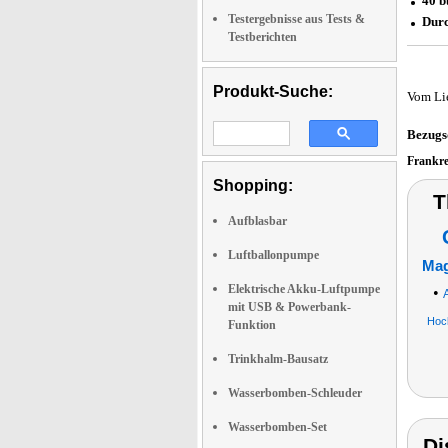
40 b
Testergebnisse aus Tests &
Durc
Testberichten
Produkt-Suche:
Vom Li
Bezugs
Frankr
Shopping:
T
Aufblasbar
Luftballonpumpe
Mag
Elektrische Akku-Luftpumpe
•
mit USB & Powerbank-
Hoch
Funktion
Trinkhalm-Bausatz
Wasserbomben-Schleuder
Wasserbomben-Set
Di