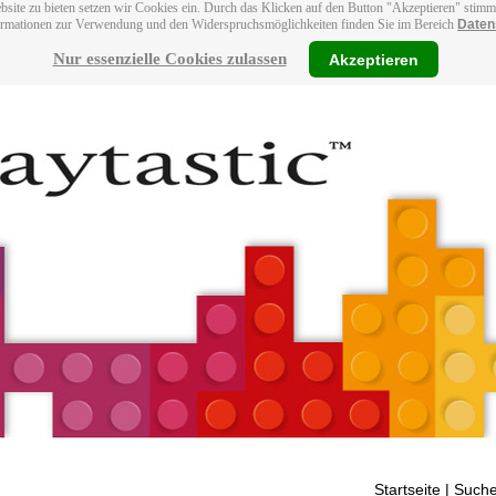
bsite zu bieten setzen wir Cookies ein. Durch das Klicken auf den Button "Akzeptieren" stim
ormationen zur Verwendung und den Widerspruchsmöglichkeiten finden Sie im Bereich
Daten
Nur essenzielle Cookies zulassen
Akzeptieren
Startseite
| Suche