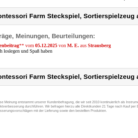
ntessori Farm Steckspiel, Sortierspielzeug
räge, Meinungen, Beurteilungen:
nbeitrag
** vom
05.12.2025
von
M. E.
aus
Strausberg
h loslegen und Spaß haben
ntessori Farm Steckspiel, Sortierspielzeug
ese Meinung entstammt unserer Kundenbefragung, die wir seit 2010 kontinuierlich als Instru
ktverbesserung durchführen. Wir befragen hierzu alle Direktkunden 21 Tage nach Kauf per E
sserungsvorschlägen mit der Lieferung sowie den bestellten Produkten.