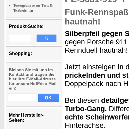
Testergebnisse aus Tests &
Funk-Rennspaß 
Testberichten
hautnah!
Produkt-Suche:
Silberpfeil gegen
gegen Porsche 911 
Rennduell hautnah!
Shopping:
Jetzt einsteigen in
Bleiben Sie mit uns im
prickelnden und 
Kontakt und tragen Sie
hier Ihre E-Mail-Adresse
Doppelpack nach H
für unsere HotPrice-Mail
ein:
Bei diesen
detailg
Turbo-Gang,
Differ
Mehr Hersteller-
echte Scheinwerfe
Seiten:
Hinterachse.