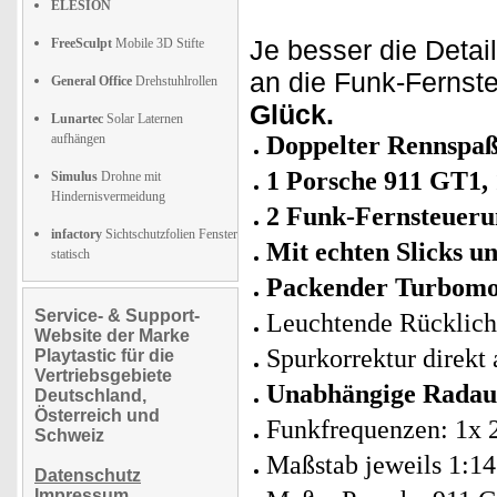
ELESION
Je besser die Detai
FreeSculpt
Mobile 3D Stifte
an die Funk-Fernst
General Office
Drehstuhlrollen
Glück.
Lunartec
Solar Laternen
aufhängen
Doppelter Rennspa
1 Porsche 911 GT1
Simulus
Drohne mit
Hindernisvermeidung
2 Funk-Fernsteuer
infactory
Sichtschutzfolien Fenster
Mit echten Slicks u
statisch
Packender Turbom
Service- & Support-
Leuchtende Rücklic
Website der Marke
Spurkorrektur direk
Playtastic für die
Vertriebsgebiete
Unabhängige Radau
Deutschland,
Österreich und
Funkfrequenzen: 1x 
Schweiz
Maßstab jeweils 1:14
Datenschutz
Impressum