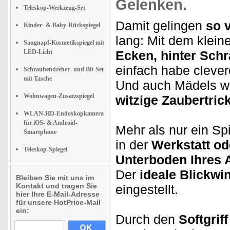
Gelenken
.
Teleskop-Werkzeug-Set
Damit gelingen
so v
Kinder- & Baby-Rückspiegel
lang: Mit dem klei
Saugnapf-Kosmetikspiegel mit
LED-Licht
Ecken, hinter Sch
einfach habe clever
Schraubendreher- und Bit-Set
mit Tasche
Und auch Mädels wi
Wohnwagen-Zusatzspiegel
witzige Zaubertric
WLAN-HD-Endoskopkamera
für iOS- & Android-
Mehr als nur ein Sp
Smartphone
in der
Werkstatt od
Teleskop-Spiegel
Unterboden Ihres 
Der
ideale Blickwi
Bleiben Sie mit uns im
Kontakt und tragen Sie
eingestellt.
hier Ihre E-Mail-Adresse
für unsere HotPrice-Mail
ein:
Durch den
Softgriff