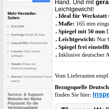
Hand. Und mit
gera
Leichtgewicht!
Mehr Hersteller-
Ideal für Werkstat
Seiten:
Maße:
165 mm einge
ELESION
Spiegel mit 50 mm
D
FreeSculpt
Mobile 3D Stifte
Leichtgewicht:
Nur 
General Office
Drehstuhlrollen
Spiegel frei einstell
Lunartec
Solar Laternen
Inklusive deutscher 
aufhängen
Simulus
Drohne mit
Hindernisvermeidung
Vom Lieferanten emp
infactory
Sichtschutzfolien Fenster
statisch
Bezugsquelle
Deutsch
Insp
finden Sie hier:
Service- & Support-
Website der Marke
Playtastic für die
Vertriebsgebiete