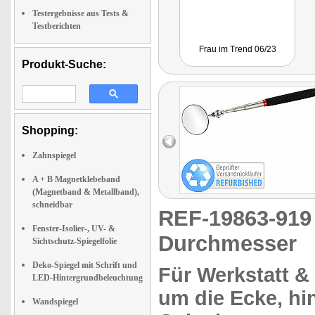
Testergebnisse aus Tests &
Testberichten
Frau im Trend 06/23
Produkt-Suche:
Shopping:
Zahnspiegel
A + B Magnetklebeband
(Magnetband & Metallband),
schneidbar
REF-19863-91
Fenster-Isolier-, UV- &
Durchmesser
Sichtschutz-Spiegelfolie
Deko-Spiegel mit Schrift und
Für
Werkstatt &
LED-Hintergrundbeleuchtung
um die Ecke, hi
Wandspiegel