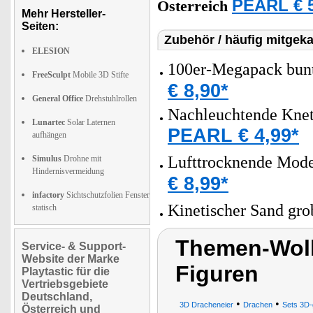
PEARL € 5
Österreich
Mehr Hersteller-
Seiten:
Zubehör / häufig mitgeka
ELESION
100er-Megapack bunte
FreeSculpt
Mobile 3D Stifte
€ 8,90*
General Office
Drehstuhlrollen
Nachleuchtende Knete
Lunartec
Solar Laternen
PEARL € 4,99*
aufhängen
Lufttrocknende Model
Simulus
Drohne mit
Hindernisvermeidung
€ 8,99*
infactory
Sichtschutzfolien Fenster
Kinetischer Sand gro
statisch
Themen-Wolk
Service- & Support-
Website der Marke
Figuren
Playtastic für die
Vertriebsgebiete
Deutschland,
•
•
3D Dracheneier
Drachen
Sets 3D-
Österreich und