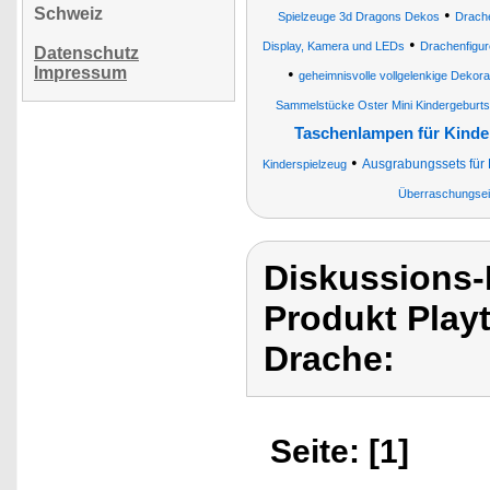
Schweiz
•
Spielzeuge 3d Dragons Dekos
Drach
•
Display, Kamera und LEDs
Drachenfigur
Datenschutz
Impressum
•
geheimnisvolle vollgelenkige Dekor
Sammelstücke Oster Mini Kindergeburts
Taschenlampen für Kinde
•
Ausgrabungssets für K
Kinderspielzeug
Überraschungsei
Diskussions-
Produkt Playt
Drache:
Seite: [1]