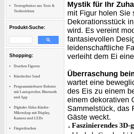
Mystik für Ihr Zuh
Testergebnisse aus Tests &
mit Figur holen Sie
Testberichten
Dekorationsstück in
Produkt-Suche:
wird. Es vereint m
fantasievollen Desi
leidenschaftliche F
verleiht dem Ei ein
Shopping:
Drachen Figuren
Überraschung bei
Kinetischer Sand
wartet eine bewegli
Programmierbarer Roboter
des Eis zu einem b
mit Lautsprecher, Bluetooth
und App
einem dekorativen 
Sammelstück, das F
Digitales Akku-Kinder-
Mikroskop mit Display,
Gäste weckt.
Kamera und LEDs
Faszinierendes 3D-
Fingerdrachen