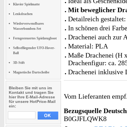
Ideal als Geschenkid
Klavier Spielmatte
Mit beweglicher Dr
Lenkdrachen
Detailreich gestaltet
Wiederverwendbares
In schönen drei Farb
Wasserbomben-Set
Drachenei auch zur 
Ferngesteuertes Spielzeugboot
Material: PLA
Selbstfliegender UFO-Hover-
Ball
Maße Drachenei (H x
Drachenfigur: ca. 2
3D-Stift
Drachenei inklusive 
Magnetische Dartscheibe
Bleiben Sie mit uns im
Kontakt und tragen Sie
Vom Lieferanten emp
hier Ihre E-Mail-Adresse
für unsere HotPrice-Mail
ein:
Bezugsquelle
Deutsch
B0GJFLQWK8