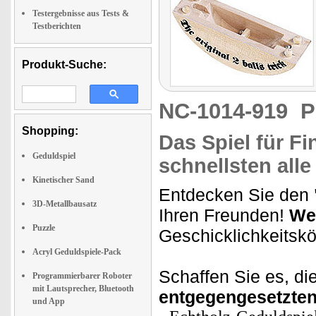
Testergebnisse aus Tests &
Testberichten
Produkt-Suche:
NC-1014-919
P
Shopping:
Das Spiel für F
Geduldspiel
schnellsten all
Kinetischer Sand
Entdecken Sie den
3D-Metallbausatz
Ihren Freunden!
Wer
Puzzle
Geschicklichkeitsk
Acryl Geduldspiele-Pack
Schaffen Sie es, die
Programmierbarer Roboter
mit Lautsprecher, Bluetooth
entgegengesetzten
und App