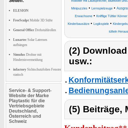
Seiten:
Roboter mit Lautsprecher, Bluetooth und
•
•
Ausgrab
Minipuzzles
Lernspielzeuge
ELESION
•
Erwachsene
Knifflige Tüftler Könn
FreeSculpt
Mobile 3D Stifte
•
•
Kinderbausätze
Logikspiele
Kindergebu
General Office
Drehstuhlrollen
tüfteln Hera
Lunartec
Solar Laternen
aufhängen
(2) Download
Simulus
Drohne mit
usw.:
Hindernisvermeidung
infactory
Sichtschutzfolien Fenster
statisch
Konformitätser
Bedienungsanlei
Service- & Support-
Website der Marke
Playtastic für die
Vertriebsgebiete
(5) Beiträge,
Deutschland,
Österreich und
Schweiz