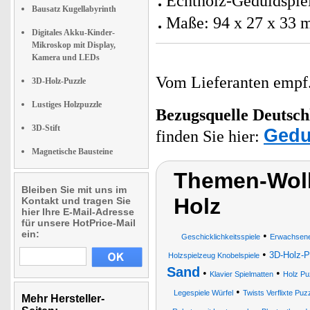
Echtholz-Geduldspie
Bausatz Kugellabyrinth
Maße: 94 x 27 x 33
Digitales Akku-Kinder-
Mikroskop mit Display,
Kamera und LEDs
Vom Lieferanten emp
3D-Holz-Puzzle
Lustiges Holzpuzzle
Bezugsquelle
Deutsch
3D-Stift
Gedu
finden Sie hier:
Magnetische Bausteine
Themen-Wolk
Bleiben Sie mit uns im
Holz
Kontakt und tragen Sie
hier Ihre E-Mail-Adresse
für unsere HotPrice-Mail
ein:
•
Geschicklichkeitsspiele
Erwachsene
•
3D-Holz-P
Holzspielzeug Knobelspiele
Sand
•
•
Klavier Spielmatten
Holz Pu
•
Legespiele Würfel
Twists Verflixte Pu
Mehr Hersteller-