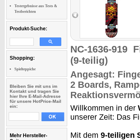
Testergebnisse aus Tests &
Testberichten
Produkt-Suche:
NC-1636-919
F
(9-teilig)
Shopping:
Spielteppiche
Angesagt:
Fing
2 Boards, Rampe
Bleiben Sie mit uns im
Kontakt und tragen Sie
Reaktionsvermö
hier Ihre E-Mail-Adresse
für unsere HotPrice-Mail
Willkommen in der
ein:
unserer Zeit: Das F
Mit dem
9-teiligen
Mehr Hersteller-