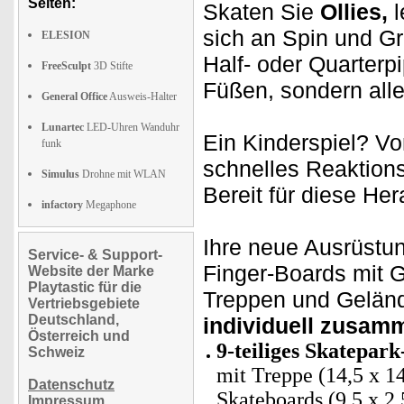
Seiten:
Skaten Sie
Ollies,
sich an Spin und G
ELESION
Half- oder Quarterp
FreeSculpt
3D Stifte
Füßen, sondern all
General Office
Ausweis-Halter
Lunartec
LED-Uhren Wanduhr
Ein Kinderspiel? V
funk
schnelles Reaktion
Simulus
Drohne mit WLAN
Bereit für diese He
infactory
Megaphone
Ihre neue Ausrüstu
Service- & Support-
Finger-Boards mit G
Website der Marke
Playtastic für die
Treppen und Geländ
Vertriebsgebiete
Deutschland,
individuell zusam
Österreich und
9-teiliges Skatepar
Schweiz
mit Treppe (14,5 x 14
Datenschutz
Skateboards (9,5 x 2
Impressum