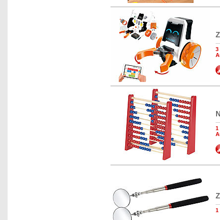
Z
3
A
N
1
A
Z
1