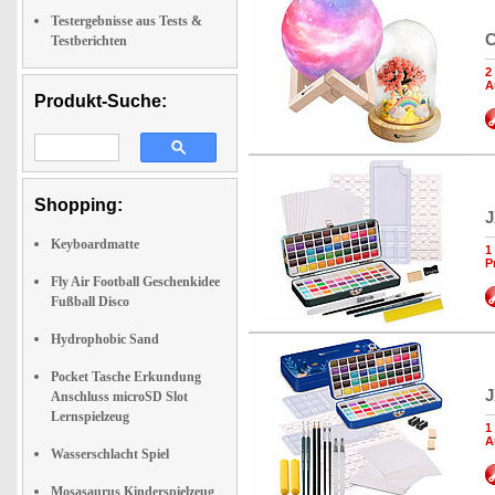
Testergebnisse aus Tests &
C
Testberichten
2
A
Produkt-Suche:
Shopping:
J
Keyboardmatte
1
P
Fly Air Football Geschenkidee
Fußball Disco
Hydrophobic Sand
Pocket Tasche Erkundung
J
Anschluss microSD Slot
Lernspielzeug
1
A
Wasserschlacht Spiel
Mosasaurus Kinderspielzeug