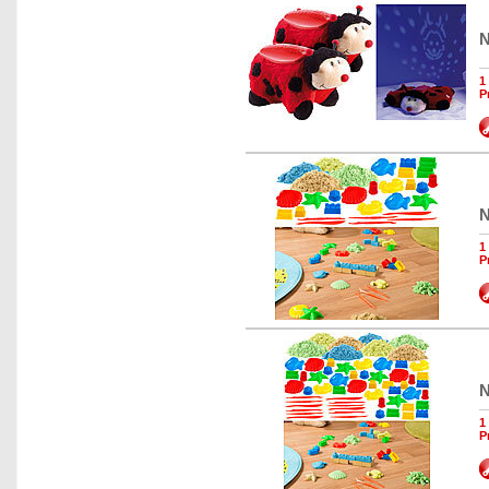
N
1
P
N
1
P
N
1
P