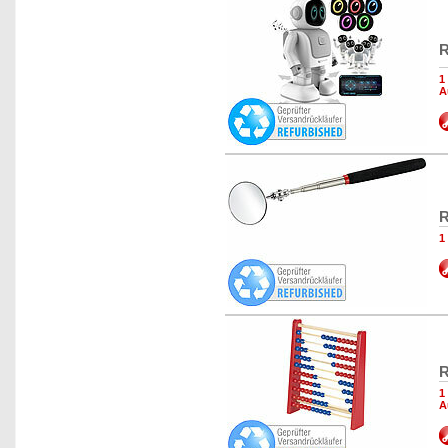
R
1
A
R
1
R
1
A