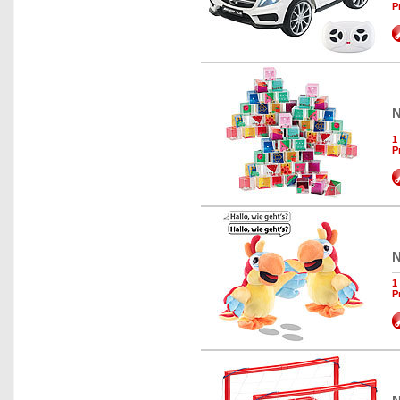
P
N
1
P
N
1
P