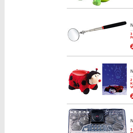
N
3
P
N
2
K
V
N
3