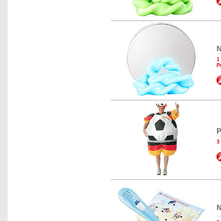
N
1
P
P
3
N