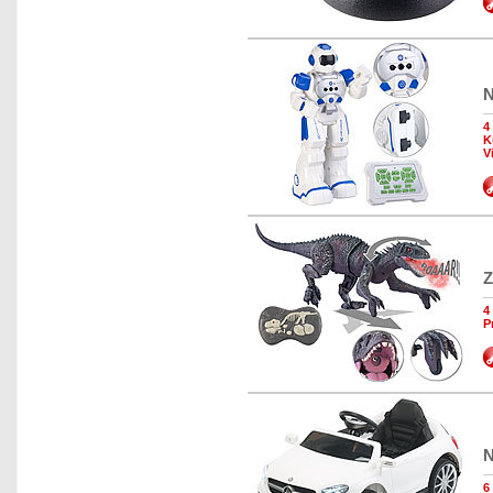
N
4
K
V
Z
4
P
N
6