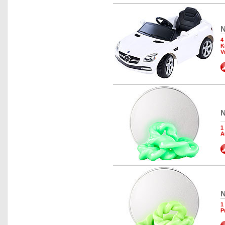
N
4
K
V
N
1
A
N
1
P