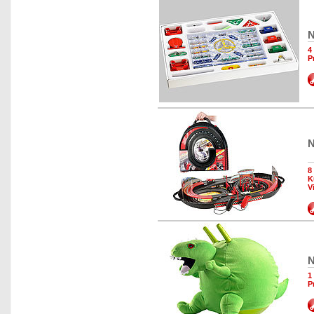
N
4
P
N
8
K
V
N
1
P