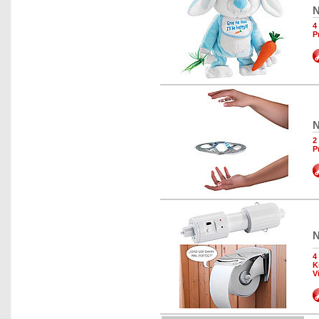
N
4
P
N
2
P
N
4
K
V