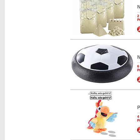
N
2
P
N
6
P
P
4
P