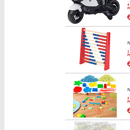
4
P
N
1
P
N
2
P