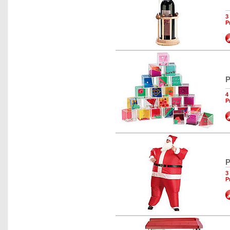
3
P
P
4
P
P
3
P