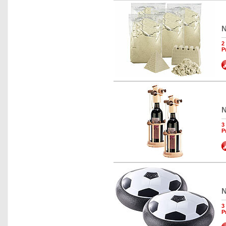
N
2
P
N
3
P
N
3
P