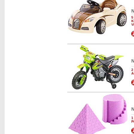
N
5
K
V
N
2
A
N
1
P