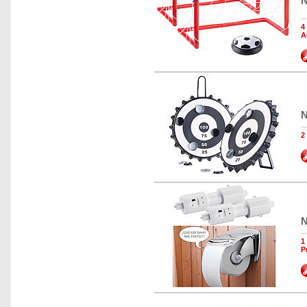
N
4
A
N
2
N
1
P