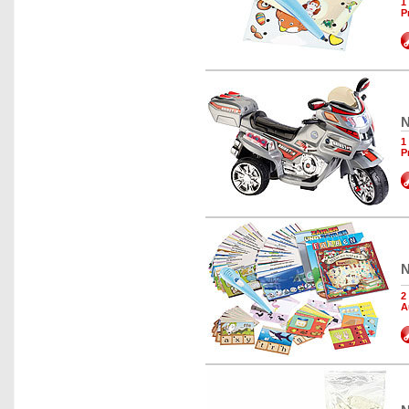
1
P
N
1
P
N
2
A