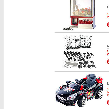
P
5
P
N
1
K
N
3
K
V