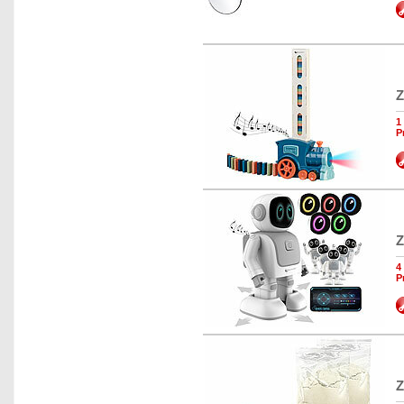
Z
1
P
Z
4
P
Z