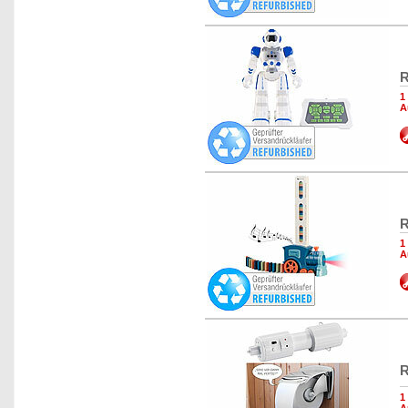
R
1
A
R
1
A
R
1