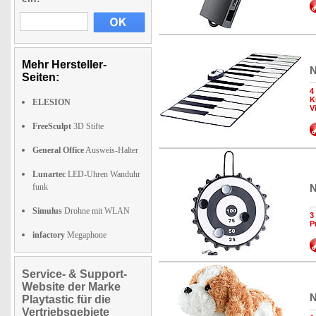
Mehr Hersteller-
N
Seiten:
4
K
ELESION
V
FreeSculpt
3D Stifte
General Office
Ausweis-Halter
Lunartec
LED-Uhren Wanduhr
funk
N
Simulus
Drohne mit WLAN
3
P
infactory
Megaphone
Service- & Support-
Website der Marke
N
Playtastic für die
Vertriebsgebiete