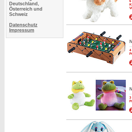
6
Deutschland,
K
V
Österreich und
Schweiz
Datenschutz
Impressum
N
4
P
N
3
P