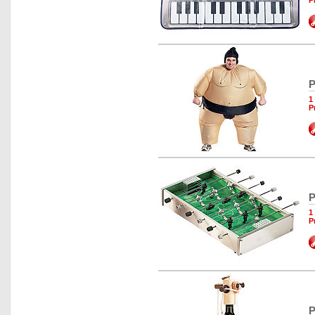
P
P
1
P
P
1
P
P