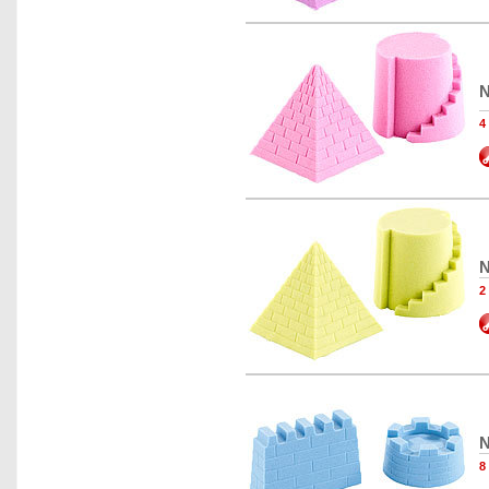
N
4
N
2
N
8