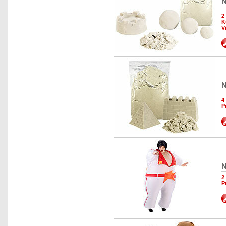
N
2
K
V
N
4
P
N
2
P