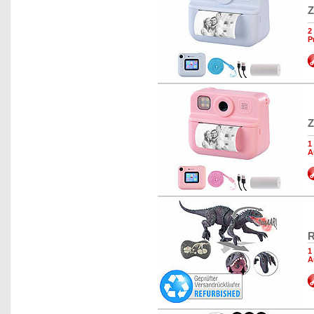
Z
2
P
Z
1
A
R
1
A