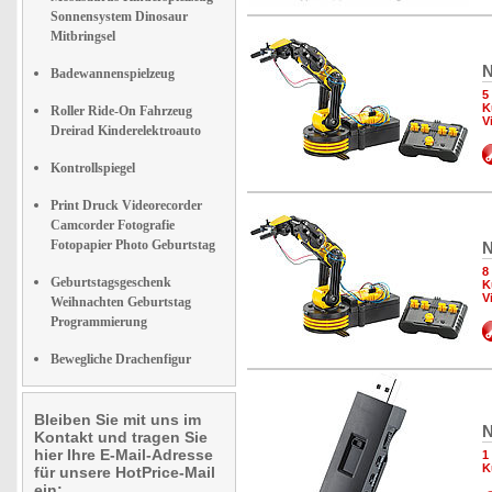
Sonnensystem Dinosaur
Mitbringsel
N
Badewannenspielzeug
5
K
Roller Ride-On Fahrzeug
V
Dreirad Kinderelektroauto
Kontrollspiegel
Print Druck Videorecorder
Camcorder Fotografie
Fotopapier Photo Geburtstag
N
8
Geburtstagsgeschenk
K
V
Weihnachten Geburtstag
Programmierung
Bewegliche Drachenfigur
Bleiben Sie mit uns im
N
Kontakt und tragen Sie
hier Ihre E-Mail-Adresse
1
K
für unsere HotPrice-Mail
ein: