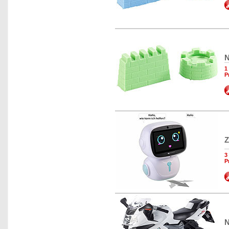
N
1
P
Z
3
P
N