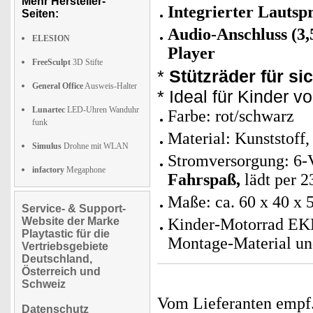
Mehr Hersteller-
Integrierter Lautsp
Seiten:
Audio-Anschluss (3
ELESION
Player
FreeSculpt
3D Stifte
*
Stützräder für si
General Office
Ausweis-Halter
* Ideal für Kinder v
Lunartec
LED-Uhren Wanduhr
Farbe: rot/schwarz
funk
Material: Kunststoff,
Simulus
Drohne mit WLAN
Stromversorgung: 6-V
infactory
Megaphone
Fahrspaß,
lädt per 2
Maße: ca. 60 x 40 x 
Service- & Support-
Website der Marke
Kinder-Motorrad EKM
Playtastic für die
Montage-Material un
Vertriebsgebiete
Deutschland,
Österreich und
Schweiz
Vom Lieferanten emp
Datenschutz