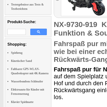
Testergebnisse aus Tests &
Testberichten
Produkt-Suche:
NX-9730-919
K
Funktion & So
Fahrspaß pur mi
Shopping:
wie bei einer e
Spielzeug
Rückwärts-Gan
Kinetischer Sand
Fahrspaß pur für 
Faltbarer GPS-WLAN-
Quadrokopter mit 4K-Kamera
auf dem Spielplatz 
Wasserbomben-Schleuder
Hof und durch den P
Rückwärtsgang einl
Elektroauto für Kinder mit
Fernsteuerung
los.
Klavier Spielmatte