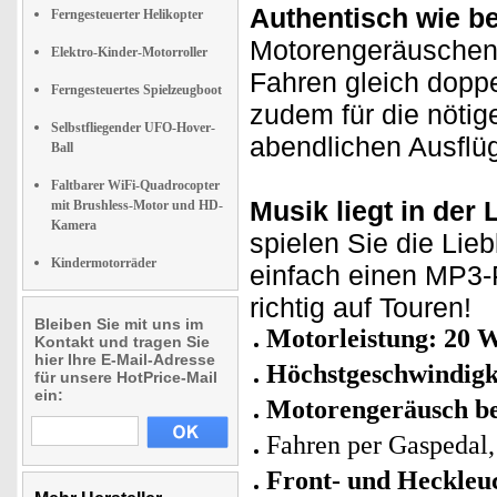
Authentisch wie b
Ferngesteuerter Helikopter
Motorengeräuschen 
Elektro-Kinder-Motorroller
Fahren gleich dopp
Ferngesteuertes Spielzeugboot
zudem für die nötige
Selbstfliegender UFO-Hover-
abendlichen Ausflüg
Ball
Faltbarer WiFi-Quadrocopter
Musik liegt in der L
mit Brushless-Motor und HD-
Kamera
spielen Sie die Lie
Kindermotorräder
einfach einen MP3-P
richtig auf Touren!
Bleiben Sie mit uns im
Motorleistung: 20 
Kontakt und tragen Sie
hier Ihre E-Mail-Adresse
Höchstgeschwindigk
für unsere HotPrice-Mail
ein:
Motorengeräusch be
Fahren per Gaspedal,
Front- und Heckleu