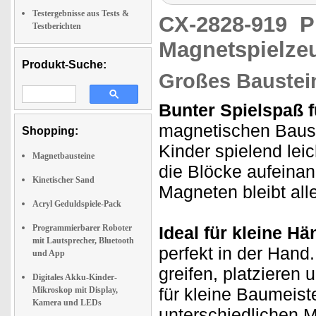
Testergebnisse aus Tests &
CX-2828-919
P
Testberichten
Magnetspielze
Produkt-Suche:
Großes Baustein
Bunter Spielspaß f
magnetischen Baust
Shopping:
Kinder spielend le
Magnetbausteine
die Blöcke aufeina
Kinetischer Sand
Magneten bleibt alle
Acryl Geduldspiele-Pack
Programmierbarer Roboter
Ideal für kleine Hä
mit Lautsprecher, Bluetooth
perfekt in der Hand.
und App
greifen, platzieren
Digitales Akku-Kinder-
für kleine Baumeist
Mikroskop mit Display,
Kamera und LEDs
unterschiedlichen M