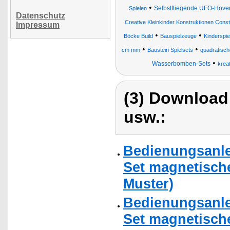
•
Selbstfliegende UFO-Hover
Spielen
Datenschutz
Creative Kleinkinder Konstruktionen Cons
Impressum
•
•
Böcke Build
Bauspielzeuge
Kinderspie
•
•
cm mm
Baustein Spielsets
quadratisch
•
Wasserbomben-Sets
kreat
(3) Download
usw.:
Bedienungsanlei
Set magnetische
Muster)
Bedienungsanlei
Set magnetische