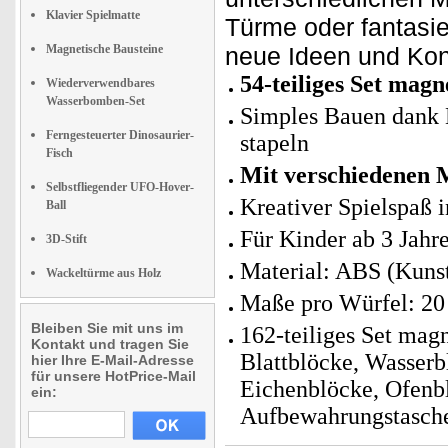
Klavier Spielmatte
Türme oder fantasie
Magnetische Bausteine
neue Ideen und Kon
54-teiliges Set magn
Wiederverwendbares
Wasserbomben-Set
Simples Bauen dank
Ferngesteuerter Dinosaurier-
stapeln
Fisch
Mit verschiedenen 
Selbstfliegender UFO-Hover-
Kreativer Spielspaß i
Ball
Für Kinder ab 3 Jahr
3D-Stift
Material: ABS (Kunst
Wackeltürme aus Holz
Maße pro Würfel: 20
Bleiben Sie mit uns im
162-teiliges Set mag
Kontakt und tragen Sie
Blattblöcke, Wasserb
hier Ihre E-Mail-Adresse
für unsere HotPrice-Mail
Eichenblöcke, Ofenbl
ein:
Aufbewahrungstasche