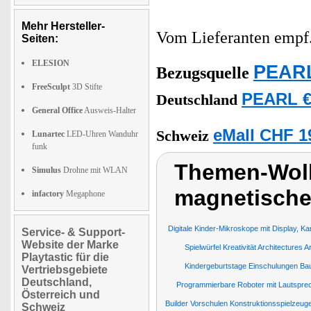
Mehr Hersteller-
Vom Lieferanten emp
Seiten:
ELESION
PEARL
Bezugsquelle
FreeSculpt
3D Stifte
PEARL €
Deutschland
General Office
Ausweis-Halter
eMall CHF 1
Schweiz
Lunartec
LED-Uhren Wanduhr
funk
Themen-Wolk
Simulus
Drohne mit WLAN
magnetische
infactory
Megaphone
Digitale Kinder-Mikroskope mit Display, 
Service- & Support-
Website der Marke
Spielwürfel Kreativität Architectures A
Playtastic für die
Kindergeburtstage Einschulungen Ba
Vertriebsgebiete
Deutschland,
Programmierbare Roboter mit Lautsprec
Österreich und
Builder Vorschulen Konstruktionsspielzeug
Schweiz