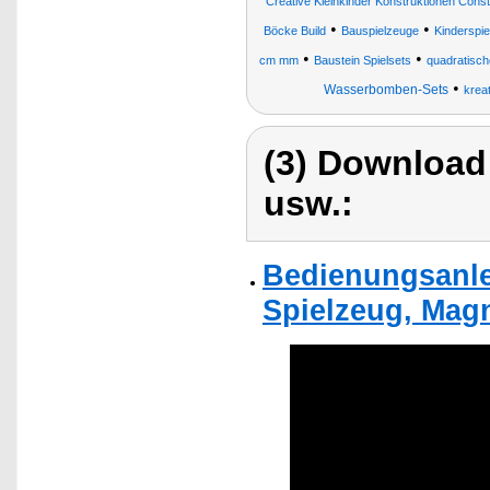
Creative Kleinkinder Konstruktionen Cons
•
•
Böcke Build
Bauspielzeuge
Kinderspie
•
•
cm mm
Baustein Spielsets
quadratisch
•
Wasserbomben-Sets
kreat
(3) Download
usw.:
Bedienungsanlei
Spielzeug, Magn