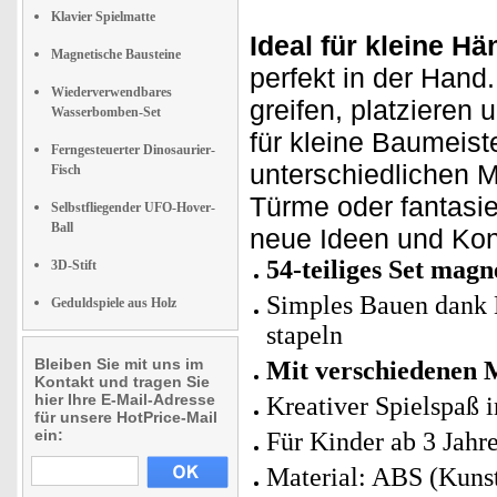
Klavier Spielmatte
Ideal für kleine Hä
Magnetische Bausteine
perfekt in der Hand.
Wiederverwendbares
greifen, platzieren
Wasserbomben-Set
für kleine Baumeist
Ferngesteuerter Dinosaurier-
unterschiedlichen M
Fisch
Türme oder fantasie
Selbstfliegender UFO-Hover-
Ball
neue Ideen und Kon
54-teiliges Set magn
3D-Stift
Simples Bauen dank
Geduldspiele aus Holz
stapeln
Bleiben Sie mit uns im
Mit verschiedenen 
Kontakt und tragen Sie
hier Ihre E-Mail-Adresse
Kreativer Spielspaß i
für unsere HotPrice-Mail
ein:
Für Kinder ab 3 Jahr
Material: ABS (Kunst