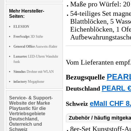
Maße pro Würfel: 20
Mehr Hersteller-
54-teiliges Set magn
Seiten:
Blattblöcken, 5 Wass
ELESION
Eichenblöcken, 1 Ofe
Aufbewahrungstasche
FreeSculpt
3D Stifte
General Office
Ausweis-Halter
Lunartec
LED-Uhren Wanduhr
Vom Lieferanten emp
funk
Simulus
Drohne mit WLAN
PEARL
Bezugsquelle
infactory
Megaphone
PEARL €
Deutschland
Service- & Support-
eMall CHF 8
Schweiz
Website der Marke
Playtastic für die
Vertriebsgebiete
Zubehör / häufig mitgeka
Deutschland,
Österreich und
8er-Set Kunststoff-Au
Schweiz