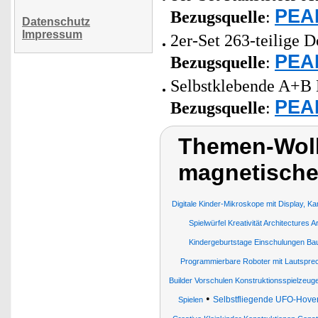
PEAR
Bezugsquelle
:
Datenschutz
Impressum
2er-Set 263-teilige 
PEAR
Bezugsquelle
:
Selbstklebende A+B 
PEAR
Bezugsquelle
:
Themen-Wolk
magnetische
Digitale Kinder-Mikroskope mit Display, 
Spielwürfel Kreativität Architectures A
Kindergeburtstage Einschulungen Ba
Programmierbare Roboter mit Lautsprec
Builder Vorschulen Konstruktionsspielzeug
•
Selbstfliegende UFO-Hover
Spielen