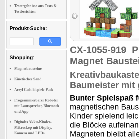
Testergebnisse aus Tests &
Testberichten
Produkt-Suche:
CX-1055-919
P
Shopping:
Magnet Bauste
Magnetbausteine
Kreativbaukaste
Kinetischer Sand
Baumeister mit 
Acryl Geduldspiele-Pack
Bunter Spielspaß f
Programmierbarer Roboter
magnetischen Baust
mit Lautsprecher, Bluetooth
und App
Kinder spielend le
Digitales Akku-Kinder-
die Blöcke aufeina
Mikroskop mit Display,
Magneten bleibt alle
Kamera und LEDs