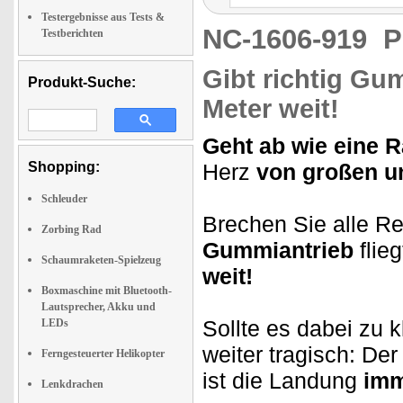
Testergebnisse aus Tests &
NC-1606-919
P
Testberichten
Gibt richtig Gum
Produkt-Suche:
Meter weit!
Geht ab wie eine 
Shopping:
Herz
von großen u
Schleuder
Brechen Sie alle R
Zorbing Rad
Gummiantrieb
flieg
Schaumraketen-Spielzeug
weit!
Boxmaschine mit Bluetooth-
Lautsprecher, Akku und
Sollte es dabei zu 
LEDs
weiter tragisch: De
Ferngesteuerter Helikopter
ist die Landung
imm
Lenkdrachen