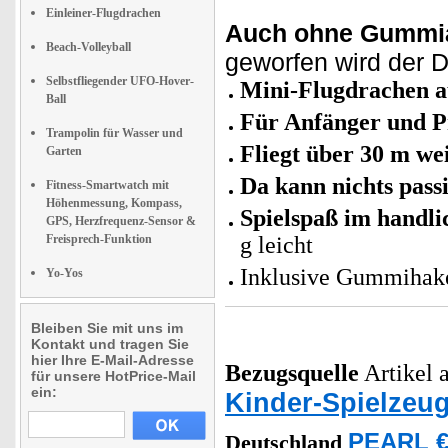
Einleiner-Flugdrachen
Auch ohne Gummian
Beach-Volleyball
geworfen wird der 
Selbstfliegender UFO-Hover-
Mini-Flugdrachen a
Ball
Für Anfänger und Pr
Trampolin für Wasser und
Fliegt über 30 m we
Garten
Da kann nichts pass
Fitness-Smartwatch mit
Höhenmessung, Kompass,
Spielspaß im handl
GPS, Herzfrequenz-Sensor &
Freisprech-Funktion
g leicht
Inklusive Gummihake
Yo-Yos
Bleiben Sie mit uns im
Kontakt und tragen Sie
hier Ihre E-Mail-Adresse
Bezugsquelle
Artikel a
für unsere HotPrice-Mail
ein:
Kinder-Spielzeu
PEARL €
Deutschland