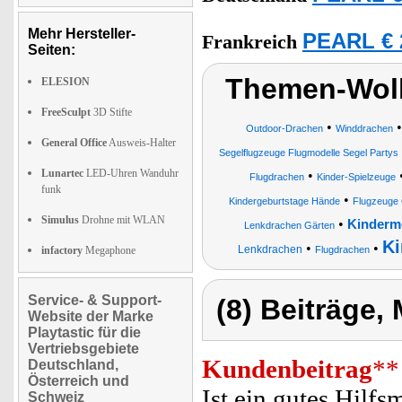
Mehr Hersteller-
PEARL € 
Frankreich
Seiten:
Themen-Wolk
ELESION
FreeSculpt
3D Stifte
•
Outdoor-Drachen
Winddrachen
General Office
Ausweis-Halter
Segelflugzeuge Flugmodelle Segel Partys
Lunartec
LED-Uhren Wanduhr
•
Flugdrachen
Kinder-Spielzeuge
funk
•
Kindergeburtstage Hände
Flugzeuge
Simulus
Drohne mit WLAN
•
Kinderm
Lenkdrachen Gärten
Ki
•
•
Lenkdrachen
infactory
Megaphone
Flugdrachen
Service- & Support-
(8) Beiträge,
Website der Marke
Playtastic für die
Vertriebsgebiete
Kundenbeitrag
**
Deutschland,
Österreich und
Ist ein gutes Hilfs
Schweiz