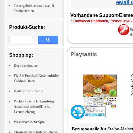
eMall 
Testergebnisse aus Tests &
Testberichten
Vorhandene Support-Eleme
2 Download Handbuch, Treiber usw.
Produkt-Suche:
S
B
Playtastic
Shopping:
Keyboardmatte
Fly Air Football Geschenkidee
G
Fußball Disco
z
Hydrophobic Sand
Pocket Tasche Erkundung
Anschluss microSD Slot
Lernspielzeug
Wasserschlacht Spiel
Bezugsquelle für
Steine-Malse
Mosasaurus Kinderspielzeug