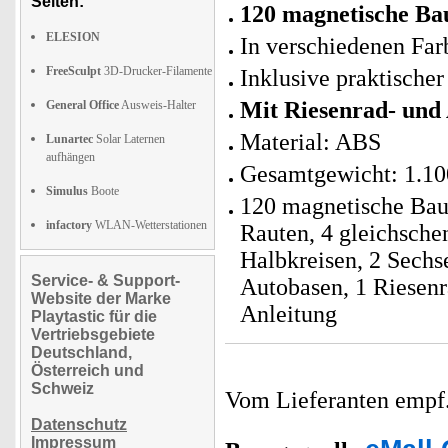
Seiten:
120 magnetische Ba
ELESION
In verschiedenen Far
FreeSculpt
3D-Drucker-Filamente
Inklusive praktische
Mit Riesenrad- und 
General Office
Ausweis-Halter
Material: ABS
Lunartec
Solar Laternen
aufhängen
Gesamtgewicht: 1.10
Simulus
Boote
120 magnetische Baus
infactory
WLAN-Wetterstationen
Rauten, 4 gleichsche
Halbkreisen, 2 Sechs
Service- & Support-
Autobasen, 1 Riesenr
Website der Marke
Anleitung
Playtastic für die
Vertriebsgebiete
Deutschland,
Österreich und
Schweiz
Vom Lieferanten emp
Datenschutz
Impressum