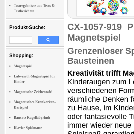
Testergebnisse aus Tests &
Testberichten
CX-1057-919
P
Produkt-Suche:
Magnetspiel
Grenzenloser Sp
Shopping:
Bausteinen
Magnetspiel
Kreativität trifft 
Labyrinth-Magnetspiel für
Kinderaugen zum Le
Kinder
verschiedenen Form
Magnetische Zeichentafel
räumliche Denken fö
Magnetisches Kronkorken-
zu Hause, im Kinde
Dartspiel
oder fantasievolle 
Bausatz Kugellabyrinth
immer wieder neue M
Klavier Spielmatte
Spielspaß garantie