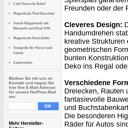
Cat6-Netzwerk-Kabel
Freunden oder der F
Magnetische Pixel-Bausteine
Cleveres Design:
D
Notruf-Klapphandy mit
Bluetooth und Dual-SIM
Handumdrehen stabi
Magnetische Dartscheibe
kreative Strukturen 
geometrischen Form
Trampolin für Wasser und
Garten
bunten Konstruktio
Zaubertricks
Deko ins Regal oder
Bleiben Sie mit uns im
Verschiedene Form
Kontakt und tragen Sie
hier Ihre E-Mail-Adresse
Dreiecken, Rauten u
für unsere HotPrice-Mail
ein:
fantasievolle Bauw
und Buchstabenkart
Die besonderen High
Räder für Autos sin
Mehr Hersteller-