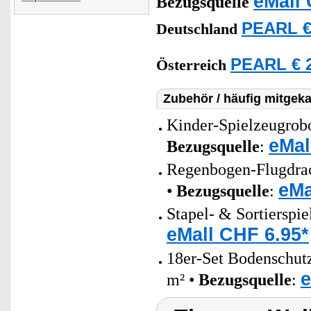
eMall 
Bezugsquelle
PEARL €
Deutschland
PEARL € 2
Österreich
Zubehör / häufig mitgeka
Kinder-Spielzeugrobot
eMal
Bezugsquelle
:
Regenbogen-Flugdrach
eMa
•
Bezugsquelle
:
Stapel- & Sortierspie
eMall CHF 6.95*
18er-Set Bodenschut
e
m² •
Bezugsquelle
: