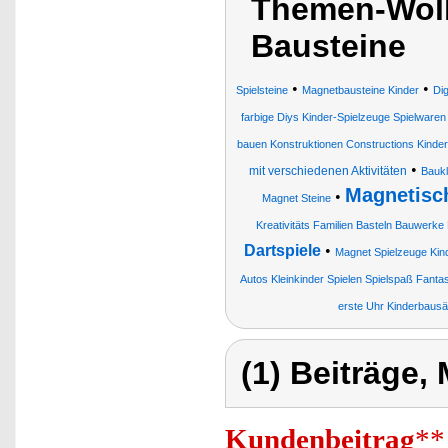
Themen-Wolk
Bausteine
•
•
Spielsteine
Magnetbausteine Kinder
Di
farbige Diys Kinder-Spielzeuge Spielwaren
bauen Konstruktionen Constructions Kinder
•
mit verschiedenen Aktivitäten
Baukl
Magnetisch
•
Magnet Steine
Kreativitäts Familien Basteln Bauwerk
Dartspiele
•
Magnet Spielzeuge Kin
Autos Kleinkinder Spielen Spielspaß Fantas
erste Uhr Kinderbausä
(1) Beiträge,
Kundenbeitrag
**