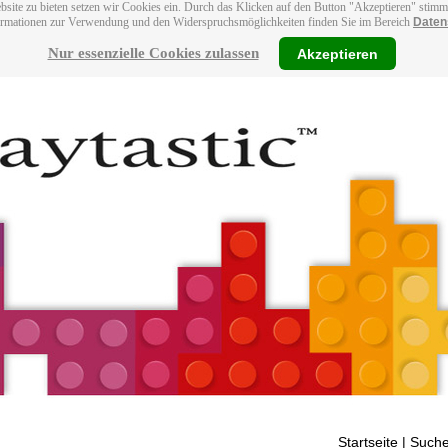
bsite zu bieten setzen wir Cookies ein. Durch das Klicken auf den Button "Akzeptieren" stim
ormationen zur Verwendung und den Widerspruchsmöglichkeiten finden Sie im Bereich
Daten
Nur essenzielle Cookies zulassen
Akzeptieren
Startseite
| Suche