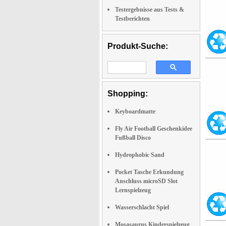
Testergebnisse aus Tests &
Testberichten
Produkt-Suche:
Shopping:
Keyboardmatte
Fly Air Football Geschenkidee
Fußball Disco
Hydrophobic Sand
Pocket Tasche Erkundung
Anschluss microSD Slot
Lernspielzeug
Wasserschlacht Spiel
Mosasaurus Kinderspielzeug