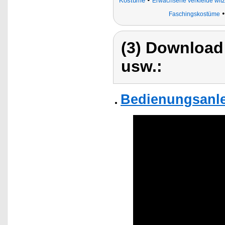
Kostüme
Erwachsene verkleide wit
Faschingskostüme
(3) Download
usw.:
Bedienungsanlei