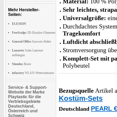
Material:
100 % Pol
Sehr leichtes, strap
Mehr Hersteller-
Seiten:
Universalgröße:
eine
ELESION
Durchdachtes System
Tragekomfort
FreeSculpt
3D-Drucker-Filamente
Luftdicht abschließ
General Office
Ausweis-Halter
Stromversorgung über
Lunartec
Solar Laternen
aufhängen
Komplett-Set mit p
Simulus
Boote
Polybeutel
infactory
WLAN-Wetterstationen
Service- & Support-
Bezugsquelle
Artikel a
Website der Marke
Kostüm-Sets
Playtastic für die
Vertriebsgebiete
Deutschland,
PEARL €
Deutschland
Österreich und
Schweiz