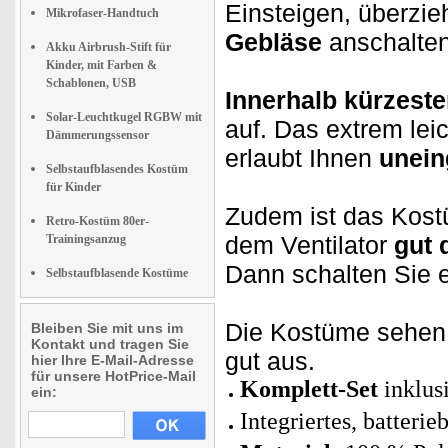
Einsteigen, überzie
Mikrofaser-Handtuch
Gebläse
anschalten
Akku Airbrush-Stift für
Kinder, mit Farben &
Schablonen, USB
Innerhalb kürzeste
Solar-Leuchtkugel RGBW mit
auf. Das extrem lei
Dämmerungssensor
erlaubt Ihnen
unein
Selbstaufblasendes Kostüm
für Kinder
Zudem ist das Kos
Retro-Kostüm 80er-
dem Ventilator
gut 
Trainingsanzug
Dann schalten Sie 
Selbstaufblasende Kostüme
Die Kostüme sehe
Bleiben Sie mit uns im
Kontakt und tragen Sie
gut aus.
hier Ihre E-Mail-Adresse
für unsere HotPrice-Mail
Komplett-Set
inklus
ein:
Integriertes, batteri