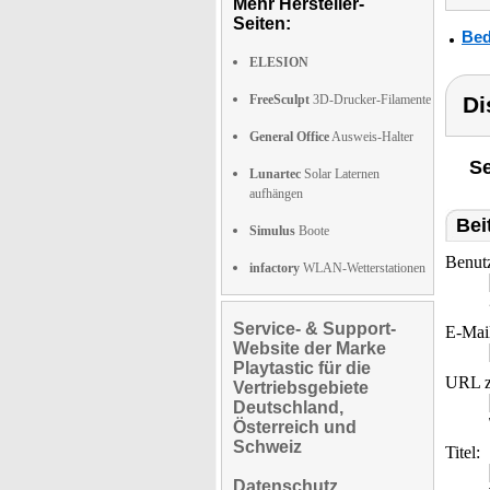
Mehr Hersteller-
Seiten:
Bed
ELESION
FreeSculpt
3D-Drucker-Filamente
Di
General Office
Ausweis-Halter
Se
Lunartec
Solar Laternen
aufhängen
Bei
Simulus
Boote
Benut
infactory
WLAN-Wetterstationen
Service- & Support-
E-Mai
Website der Marke
Playtastic für die
URL z
Vertriebsgebiete
Deutschland,
Österreich und
Schweiz
Titel:
Datenschutz