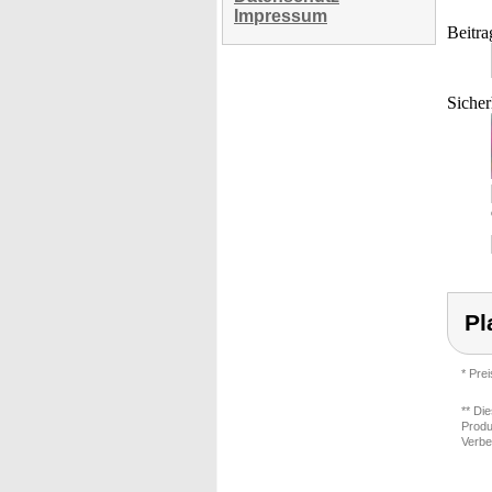
Impressum
Beitra
Sicher
Pl
* Pre
** Di
Produ
Verbe