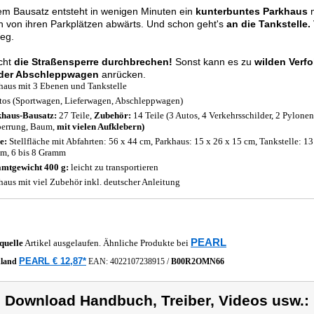
m Bausatz entsteht in wenigen Minuten ein
kunterbuntes Parkhaus
 von ihren Parkplätzen abwärts. Und schon geht's
an die Tankstelle.
eg.
cht
die Straßensperre durchbrechen!
Sonst kann es zu
wilden Verf
der Abschleppwagen
anrücken.
haus mit 3 Ebenen und Tankstelle
tos (Sportwagen, Lieferwagen, Abschleppwagen)
haus-Bausatz:
27 Teile,
Zubehör:
14 Teile (3 Autos, 4 Verkehrsschilder, 2 Pylonen
errung, Baum,
mit vielen Aufklebern)
e:
Stellfläche mit Abfahrten: 56 x 44 cm, Parkhaus: 15 x 26 x 15 cm, Tankstelle: 13
cm, 6 bis 8 Gramm
mtgewicht 400 g:
leicht zu transportieren
haus mit viel Zubehör inkl. deutscher Anleitung
PEARL
quelle
Artikel ausgelaufen. Ähnliche Produkte bei
PEARL € 12,87*
hland
EAN:
4022107238915
/
B00R2OMN66
) Download Handbuch, Treiber, Videos usw.: