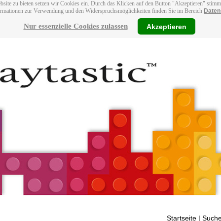
bsite zu bieten setzen wir Cookies ein. Durch das Klicken auf den Button "Akzeptieren" stim
ormationen zur Verwendung und den Widerspruchsmöglichkeiten finden Sie im Bereich
Daten
Nur essenzielle Cookies zulassen
Akzeptieren
Startseite
| Suche