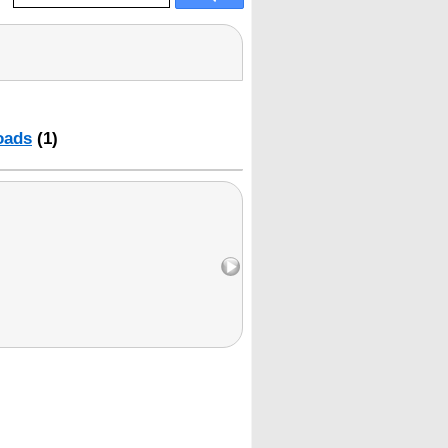
oads
(1)