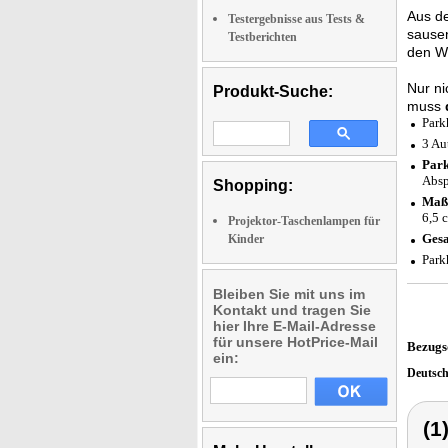
Aus de
Testergebnisse aus Tests &
sausen
Testberichten
den W
Nur ni
Produkt-Suche:
muss
Park
3 Au
Park
Absp
Shopping:
Maß
6,5 
Projektor-Taschenlampen für
Gesa
Kinder
Park
Bleiben Sie mit uns im
Kontakt und tragen Sie
hier Ihre E-Mail-Adresse
für unsere HotPrice-Mail
Bezugs
ein:
Deutsc
(1