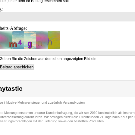
Titel, unter dem Ihr Beitrag erscheinen soll
g:
heits-Abfrage:
Geben Sie die Zeichen aus dem oben angezeigten Bild ein
aytastic
ise inklusive Mehrwertsteuer und zuzüglich Versandkosten
ese Meinung entstammt unserer Kundenbefragung, die wir seit 2010 kontinuierlich als Instru
ktverbesserung durchführen. Wir befragen hierzu alle Direktkunden 21 Tage nach Kauf per E
sserungsvorschlägen mit der Lieferung sowie den bestellten Produkten.