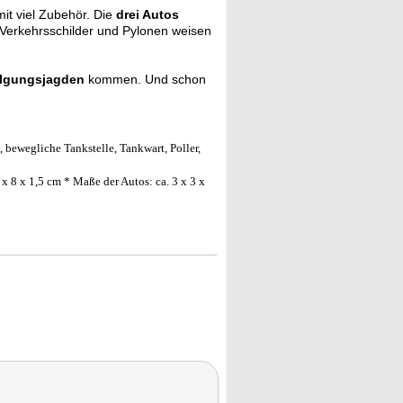
mit viel Zubehör. Die
drei Autos
Verkehrsschilder und Pylonen weisen
olgungsjagden
kommen. Und schon
, bewegliche Tankstelle, Tankwart, Poller,
 x 8 x 1,5 cm * Maße der Autos: ca. 3 x 3 x