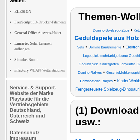
Seiten:
ELESION
Themen-Wolk
FreeSculpt
3D-Drucker-Filamente
•
Domino-Spielzeug-Züge
Kett
General Office
Ausweis-Halter
Geduldspiele aus Holz
Lunartec
Solar Laternen
•
•
Elektron
Sets
Domino Baulelemente
aufhängen
Legespiele mehrfarbige bunte Geschic
Simulus
Boote
Geduldspiele Kindergarten Labyrinthe G
infactory
WLAN-Wetterstationen
•
Domino-Rallyes
Geschicklichkeitsspie
•
Kinder Werk
Dominosteine Rallyes
Service- & Support-
Ferngesteuerte Spielzeug-Dinosauri
Website der Marke
Playtastic für die
Vertriebsgebiete
(1) Download
Deutschland,
Österreich und
usw.:
Schweiz
Datenschutz
Impressum