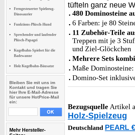
tüfteln ganz neue 
Ferngesteuerter Spielzeug-
480 Dominosteine au
Dinosaurier
6 Farben: je 80 Stei
Funktions-Plüsch-Hund
11 Zubehör-Teile au
Sprechender und laufender
Treppen mit je 3 Stu
Plüsch-Papagei
und Ziel-Glöckchen
Kugelbahn-Spielset für die
Badewanne
Mehrere Sets kombi
Holz Kugelbahn-Bäusatze
Maße Dominosteine: 
Domino-Set inklusiv
Bleiben Sie mit uns im
Kontakt und tragen Sie
hier Ihre E-Mail-Adresse
für unsere HotPrice-Mail
ein:
Bezugsquelle
Artikel a
Holz-Spielzeug
PEARL €
Deutschland
Mehr Hersteller-