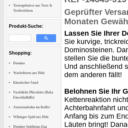
Testergebnisse aus Tests &
Geprüfter Versa
Testberichten
Monaten Gewähr
Produkt-Suche:
Lassen Sie Ihrer D
Sie kurvige, trickr
Dominosteinen. Dan
Shopping:
stellen Sie die bun
Domino
Und anschließend s
dem anderen fällt!
Wackelturm aus Holz
Kinetischer Sand
Belohnen Sie Ihr G
Nachtlicht Plüschtier (Baby
Einschlafhilfe)
Kettenreaktion nich
Achterbahnfahrt un
Autorennbahn im Koffer
Anfang bis zum End
Wikinger-Spiel aus Holz
Läuten bringt! Dana
Domino-Spielzeug-Zug