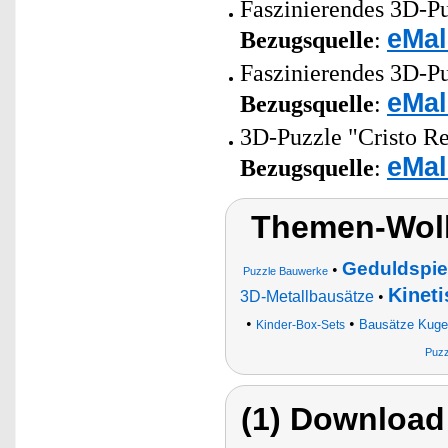
Faszinierendes 3D-Pu
eMal
Bezugsquelle
:
Faszinierendes 3D-Pu
eMal
Bezugsquelle
:
3D-Puzzle "Cristo Red
eMal
Bezugsquelle
:
Themen-Wolk
Geduldspie
•
Puzzle Bauwerke
Kinet
3D-Metallbausätze
•
•
•
Bausätze Kugel
Kinder-Box-Sets
Puzz
(1) Download