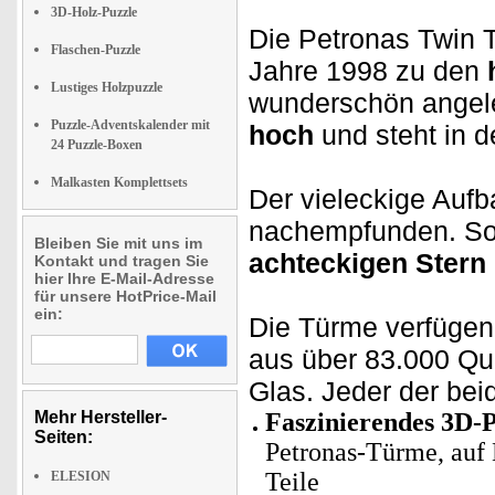
3D-Holz-Puzzle
Die Petronas Twin T
Flaschen-Puzzle
Jahre 1998 zu den
Lustiges Holzpuzzle
wunderschön angel
Puzzle-Adventskalender mit
hoch
und steht in d
24 Puzzle-Boxen
Malkasten Komplettsets
Der vieleckige Aufb
nachempfunden. So 
Bleiben Sie mit uns im
achteckigen Stern
Kontakt und tragen Sie
hier Ihre E-Mail-Adresse
für unsere HotPrice-Mail
ein:
Die Türme verfüge
aus über 83.000 Qu
Glas. Jeder der be
Mehr Hersteller-
Faszinierendes 3D-P
Seiten:
Petronas-Türme, auf 
Teile
ELESION