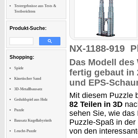
Testergebnisse aus Tests &
Testberichten
Produkt-Suche:
NX-1188-919
P
Shopping:
Das Modell des
Spiele
fertig gebaut in
Kinetischer Sand
und EPS-Schaum
3D-Metallbausatz
Mit diesem Puzzle 
Geduldspiel aus Holz
82 Teilen in 3D
nach
Puzzle
sehen Sie, wie das 
Puzzle-Spaß in der
Bausatz Kugellabyrinth
von den interessan
Leucht-Puzzle