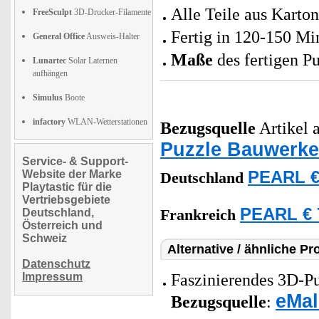
Alle Teile aus Kart
FreeSculpt
3D-Drucker-Filamente
Fertig in 120-150 Mi
General Office
Ausweis-Halter
Maße
des fertigen Pu
Lunartec
Solar Laternen
aufhängen
Simulus
Boote
infactory
WLAN-Wetterstationen
Bezugsquelle
Artikel a
Puzzle Bauwerke
Service- & Support-
Website der Marke
PEARL €
Deutschland
Playtastic für die
Vertriebsgebiete
PEARL € 
Deutschland,
Frankreich
Österreich und
Schweiz
Alternative / ähnliche Pr
Datenschutz
Impressum
Faszinierendes 3D-Pu
eMal
Bezugsquelle
: