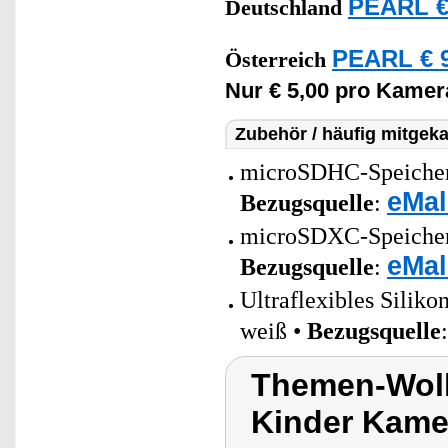
PEARL €
Deutschland
PEARL € 9
Österreich
Nur € 5,00 pro Kamer
Zubehör / häufig mitgeka
microSDHC-Speicherk
eMal
Bezugsquelle
:
microSDXC-Speicherk
eMal
Bezugsquelle
:
Ultraflexibles Sili
weiß •
Bezugsquelle
Themen-Wolk
Kinder Kame