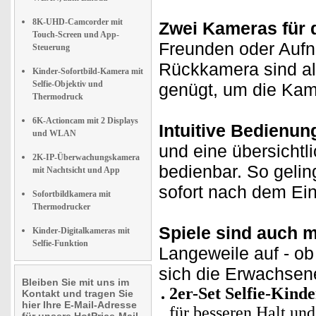
8K-UHD-Camcorder mit
Zwei Kameras für d
Touch-Screen und App-
Freunden oder Aufn
Steuerung
Rückkamera sind al
Kinder-Sofortbild-Kamera mit
Selfie-Objektiv und
genügt, um die Kam
Thermodruck
6K-Actioncam mit 2 Displays
Intuitive Bedienun
und WLAN
und eine übersicht
2K-IP-Überwachungskamera
bedienbar. So gelin
mit Nachtsicht und App
sofort nach dem Ei
Sofortbildkamera mit
Thermodrucker
Spiele sind auch m
Kinder-Digitalkameras mit
Selfie-Funktion
Langeweile auf - o
sich die Erwachsene
Bleiben Sie mit uns im
2er-Set
Selfie-Kinde
Kontakt und tragen Sie
hier Ihre E-Mail-Adresse
für besseren Halt u