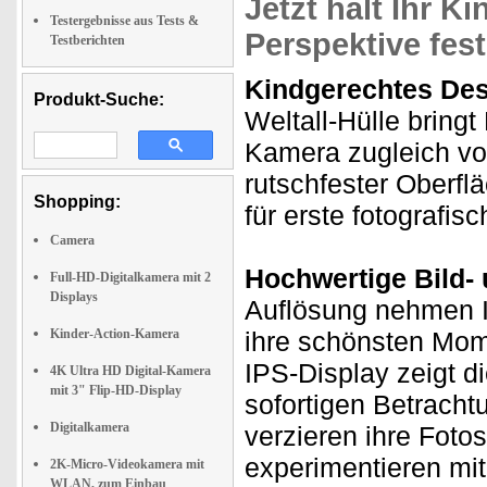
Jetzt hält Ihr K
Testergebnisse aus Tests &
Perspektive fest
Testberichten
Kindgerechtes Desi
Produkt-Suche:
Weltall-Hülle bring
Kamera zugleich v
rutschfester Oberflä
Shopping:
für erste fotografis
Camera
Hochwertige Bild- 
Full-HD-Digitalkamera mit 2
Displays
Auflösung nehmen Ih
Kinder-Action-Kamera
ihre schönsten Mome
IPS-Display zeigt di
4K Ultra HD Digital-Kamera
mit 3" Flip-HD-Display
sofortigen Betracht
Digitalkamera
verzieren ihre Foto
experimentieren mit 
2K-Micro-Videokamera mit
WLAN, zum Einbau