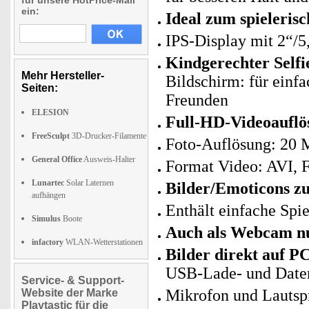
für unsere HotPrice-Mail
ein:
Ideal zum spieleris
IPS-Display mit 2“/5
Kindgerechter Self
Mehr Hersteller-
Bildschirm: für einf
Seiten:
Freunden
ELESION
Full-HD-Videoauflö
FreeSculpt
3D-Drucker-Filamente
Foto-Auflösung: 20
General Office
Ausweis-Halter
Format Video: AVI, 
Lunartec
Solar Laternen
Bilder/Emoticons zu
aufhängen
Enthält einfache Spie
Simulus
Boote
Auch als Webcam n
infactory
WLAN-Wetterstationen
Bilder direkt auf P
USB-Lade- und Date
Service- & Support-
Mikrofon und Lautspr
Website der Marke
Playtastic für die