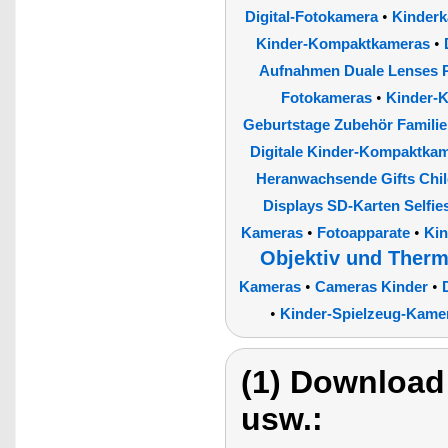
•
Digital-Fotokamera
Kinder
•
Kinder-Kompaktkameras
Aufnahmen Duale Lenses Pl
•
Fotokameras
Kinder-
Geburtstage Zubehör Famili
Digitale Kinder-Kompaktka
Heranwachsende Gifts Chil
Displays SD-Karten Selfie
•
•
Kameras
Fotoapparate
Kin
Objektiv und Ther
•
•
Kameras
Cameras Kinder
•
Kinder-Spielzeug-Kamer
(1) Download
usw.: