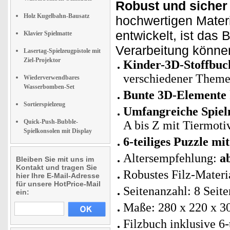
Robust und sicher 
Holz Kugelbahn-Bausatz
hochwertigen Materi
entwickelt, ist das 
Klavier Spielmatte
Verarbeitung können
Lasertag-Spielzeugpistole mit
Ziel-Projektor
Kinder-3D-Stoffbuch
verschiedener Them
Wiederverwendbares
Wasserbomben-Set
Bunte 3D-Elemente
Sortierspielzeug
Umfangreiche Spiel
Quick-Push-Bubble-
A bis Z mit Tiermoti
Spielkonsolen mit Display
6-teiliges Puzzle m
Altersempfehlung:
a
Bleiben Sie mit uns im
Kontakt und tragen Sie
Robustes Filz-Materi
hier Ihre E-Mail-Adresse
für unsere HotPrice-Mail
Seitenanzahl: 8 Seite
ein:
Maße: 280 x 220 x 3
Filzbuch inklusive 6