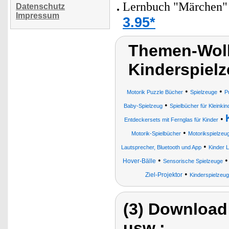
Lernbuch "Märchen" 
Datenschutz
Impressum
3.95*
Themen-Wolk
Kinderspielz
•
•
Motorik Puzzle Bücher
Spielzeuge
P
•
Baby-Spielzeug
Spielbücher für Kleinkin
•
Entdeckersets mit Fernglas für Kinder
•
Motorik-Spielbücher
Motorikspielzeu
•
Lautsprecher, Bluetooth und App
Kinder 
•
Hover-Bälle
Sensorische Spielzeuge
•
Ziel-Projektor
Kinderspielzeu
(3) Download
usw.: