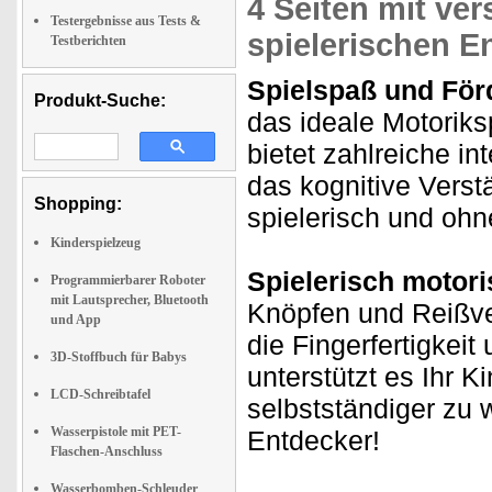
4 Seiten mit v
Testergebnisse aus Tests &
spielerischen E
Testberichten
Spielspaß und För
Produkt-Suche:
das ideale Motoriks
bietet zahlreiche in
das kognitive Verst
Shopping:
spielerisch und ohn
Kinderspielzeug
Spielerisch motori
Programmierbarer Roboter
mit Lautsprecher, Bluetooth
Knöpfen und Reißver
und App
die Fingerfertigkei
3D-Stoffbuch für Babys
unterstützt es Ihr K
LCD-Schreibtafel
selbstständiger zu w
Wasserpistole mit PET-
Entdecker!
Flaschen-Anschluss
Wasserbomben-Schleuder