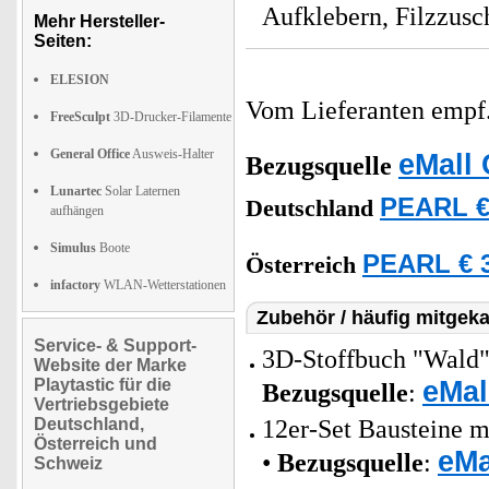
Aufklebern, Filzzusc
Mehr Hersteller-
Seiten:
ELESION
Vom Lieferanten emp
FreeSculpt
3D-Drucker-Filamente
General Office
Ausweis-Halter
eMall 
Bezugsquelle
Lunartec
Solar Laternen
PEARL €
Deutschland
aufhängen
Simulus
Boote
PEARL € 3
Österreich
infactory
WLAN-Wetterstationen
Zubehör / häufig mitgeka
Service- & Support-
3D-Stoffbuch "Wald" 
Website der Marke
eMal
Playtastic für die
Bezugsquelle
:
Vertriebsgebiete
Deutschland,
12er-Set Bausteine m
Österreich und
eMa
•
Bezugsquelle
:
Schweiz