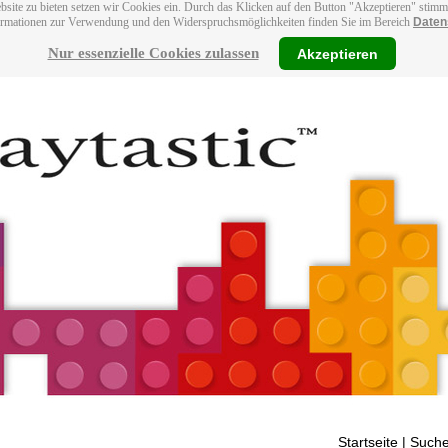
bsite zu bieten setzen wir Cookies ein. Durch das Klicken auf den Button "Akzeptieren" stim
ormationen zur Verwendung und den Widerspruchsmöglichkeiten finden Sie im Bereich
Daten
Nur essenzielle Cookies zulassen
Akzeptieren
Startseite
| Suche