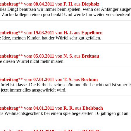
nbeitrag
** vom
08.04.2011
von
F. H.
aus
Diepholz
iles Ding! benutzen wir immer beim spielen, wenn der Anfänger ausg
 Zockerkollegen einen geschenkt! Und werde Ihn weiter verschenken
nbeitrag
** vom
19.03.2011
von
H. J.
aus
Eppelborn
 Idee, meinen Kinden hat der Würfel sehr gut gefallen.
nbeitrag
** vom
05.03.2011
von
N. S.
aus
Breitnau
 diesen Würfel nicht mehr missen
nbeitrag
** vom
07.01.2011
von
T. S.
aus
Bochum
rfel ist klasse. Die Farbe ist sehr schön und die Leuchtkraft ist super. 
jetzt immer alles ausgewürfelt wird.
nbeitrag
** vom
04.01.2011
von
R. R.
aus
Ebelsbach
s Weihnachtsgeschenk bei einem spielbegeisterten 16-jährigen gut an.