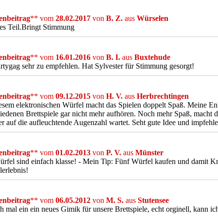
nbeitrag
** vom
28.02.2017
von
B. Z.
aus
Würselen
es Teil.Bringt Stimmung
nbeitrag
** vom
16.01.2016
von
B. I.
aus
Buxtehude
rtygag sehr zu empfehlen. Hat Sylvester für Stimmung gesorgt!
nbeitrag
** vom
09.12.2015
von
H. V.
aus
Herbrechtingen
esem elektronischen Würfel macht das Spielen doppelt Spaß. Meine En
iedenen Brettspiele gar nicht mehr aufhören. Noch mehr Spaß, macht 
er auf die aufleuchtende Augenzahl wartet. Seht gute Idee und impfehl
nbeitrag
** vom
01.02.2013
von
P. V.
aus
Münster
rfel sind einfach klasse! - Mein Tip: Fünf Würfel kaufen und damit Knif
lerlebnis!
nbeitrag
** vom
06.05.2012
von
M. S.
aus
Stutensee
h mal ein ein neues Gimik für unsere Brettspiele, echt orginell, kann i