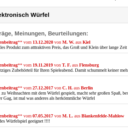
ektronisch Würfel
räge, Meinungen, Beurteilungen:
nbeitrag
** vom
13.12.2020
von
M. W.
aus
Kiel
lles Produkt zum atttraktiven Preis, das Groß und Klein über lange Zeit 
nbeitrag
** vom
19.11.2019
von
T. F.
aus
Flensburg
tziges Zubehörteil für Ihren Spieleabend. Damit schummelt keiner mehr
nbeitrag
** vom
27.12.2017
von
C. H.
aus
Berlin
zu Weihnachten mit dem Würfel gespielt, macht sehr großen Spaß, bes
r Gag, ist mal was anderes als herkömmliche Würfel
nbeitrag
** vom
07.05.2017
von
M. L.
aus
Blankenfelde-Mahlow
des Würfelspiel geeignet !!!!