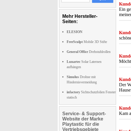
Kunde
Ein ge
meiner
Mehr Hersteller-
Seiten:
ELESION
Kunde
schöne
FreeSculpt
Mobile 3D Stifte
General Office
Drehstuhlrollen
Kunde
Möchte
Lunartec
Solar Laternen
aufhängen
Simulus
Drohne mit
Kunde
Hindernisvermeidung
Der Wü
Hause 
infactory
Sichtschutzfolien Fenster
statisch
Kunde
Kam al
Service- & Support-
Website der Marke
Playtastic für die
Vertriebsgebiete