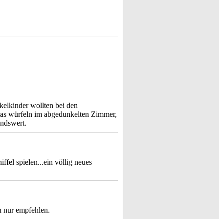
kelkinder wollten bei den
das würfeln im abgedunkelten Zimmer,
endswert.
fel spielen...ein völlig neues
ch nur empfehlen.