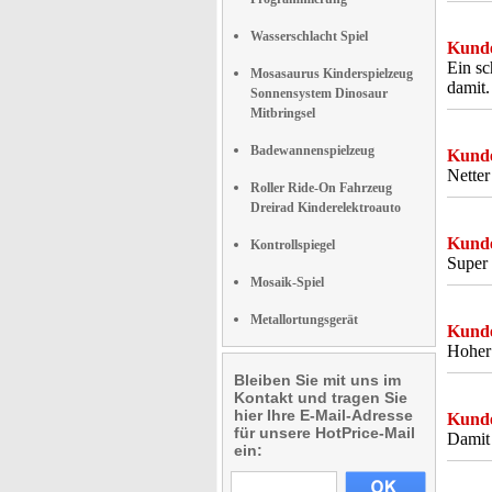
Wasserschlacht Spiel
Kunde
Ein sc
Mosasaurus Kinderspielzeug
damit.
Sonnensystem Dinosaur
Mitbringsel
Badewannenspielzeug
Kunde
Netter
Roller Ride-On Fahrzeug
Dreirad Kinderelektroauto
Kunde
Kontrollspiegel
Super 
Mosaik-Spiel
Metallortungsgerät
Kunde
Hoher
Bleiben Sie mit uns im
Kontakt und tragen Sie
hier Ihre E-Mail-Adresse
Kunde
für unsere HotPrice-Mail
Damit
ein: