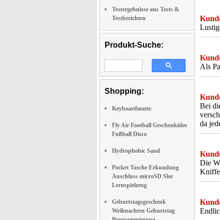
Testergebnisse aus Tests &
Kunde
Testberichten
Lustig
Produkt-Suche:
Kunde
Als Pa
Shopping:
Kunde
Bei di
Keyboardmatte
versch
da jed
Fly Air Football Geschenkidee
Fußball Disco
Hydrophobic Sand
Kunde
Die Wü
Pocket Tasche Erkundung
Kniffe
Anschluss microSD Slot
Lernspielzeug
Kunde
Geburtstagsgeschenk
Endlic
Weihnachten Geburtstag
Programmierung