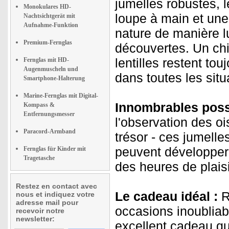
jumelles robustes, 
Monokulares HD-
loupe à main et une
Nachtsichtgerät mit
Aufnahme-Funktion
nature de manière l
Premium-Fernglas
découvertes. Un chi
lentilles restent tou
Fernglas mit HD-
Augenmuscheln und
dans toutes les situ
Smartphone-Halterung
Marine-Fernglas mit Digital-
Innombrables possib
Kompass &
Entfernungsmesser
l'observation des o
Paracord-Armband
trésor - ces jumelle
peuvent développer l
Fernglas für Kinder mit
Tragetasche
des heures de plaisir
Restez en contact avec
Le cadeau idéal :
R
nous et indiquez votre
adresse mail pour
occasions inoubliab
recevoir notre
newsletter:
excellent cadeau qui 