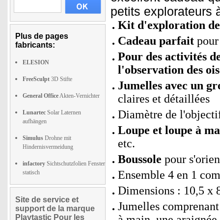
petits explorateurs
Kit d'exploration de
Plus de pages
Cadeau parfait
pour 
fabricants:
Pour des activités de
ELESION
l'observation des ois
FreeSculpt
3D Stifte
Jumelles avec un gr
General Office
Akten-Vernichter
claires et détaillées
Diamètre de l'object
Lunartec
Solar Laternen
aufhängen
Loupe et loupe à ma
Simulus
Drohne mit
etc.
Hindernisvermeidung
Boussole
pour s'orien
infactory
Sichtschutzfolien Fenster
Ensemble 4 en 1 comp
statisch
Dimensions : 10,5 x 8
Site de service et
Jumelles comprenant 
support de la marque
Playtastic Pour les
à main, une araignée 