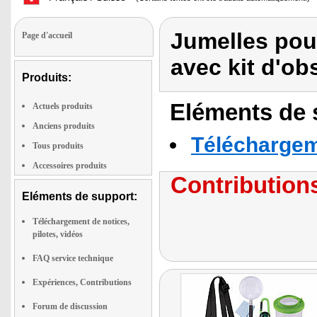
Jumelles pou
Page d'accueil
avec kit d'ob
Produits:
Eléments de s
Actuels produits
Anciens produits
Téléchargeme
Tous produits
Accessoires produits
Contributions
Eléments de support:
Téléchargement de notices,
pilotes, vidéos
FAQ service technique
Expériences, Contributions
Forum de discussion