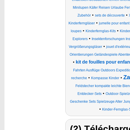
Minilupen Käfer Reisen Urlaube Fer
•
•
Zubehör
sets de découverte
•
Kinderferngläser
jumelle pour enfant
•
•
loupes
Kinderfernglas-Kits
Kinde
•
Explorers
Insektenforschungen In
•
Vergrößerungsgläser
jouet d'extérieu
Orientierungen Geländespiele Abente
•
kit de fouilles pour enfa
Fahrten Ausflüge Outdoors Expediti
Za
•
•
recherche
Kompasse Kinder
Feldstecher kompakte leichte Bie
•
Entdecker-Sets
Outdoor-Spiel
Geschenke Sets Spielzeuge Alter Ju
•
Kinder-Fernglas-
(2) Télécharg