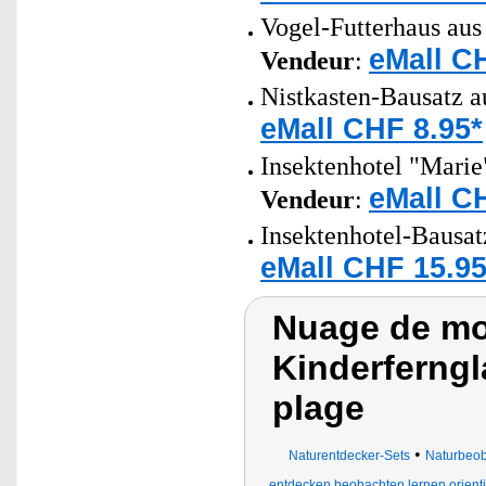
Vogel-Futterhaus aus
eMall C
Vendeur
:
Nistkasten-Bausatz a
eMall CHF 8.95*
Insektenhotel "Marie"
eMall C
Vendeur
:
Insektenhotel-Bausatz
eMall CHF 15.95
Nuage de mot
Kinderferngl
plage
•
Naturentdecker-Sets
Naturbeob
entdecken beobachten lernen orient